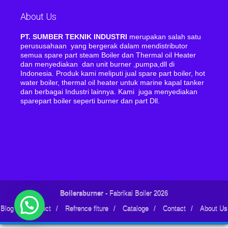
About Us
PT. SUMBER TEKNIK INDUSTRI
merupakan salah satu
perususahaan yang bergerak dalam mendistributor
semua spare part steam Boiler dan Thermal oil Heater
dan menyediakan dan unit burner ,pumpa,dll di
Indonesia. Produk kami meliputi jual spare part boiler, hot
water boiler, thermal oil heater untuk marine kapal tanker
dan berbagai Industri lainnya. Kami juga menyediakan
sparepart boiler seperti burner dan part Dll.
Boilersburner
- Fabrikai Boiler 2026
Blog
/
Product
/
Refrence fiture
/
Cataloge
/
Contact
/
About Us