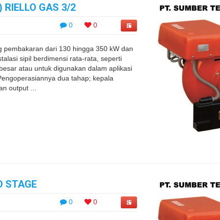
 RIELLO GAS 3/2
0
0
g pembakaran dari 130 hingga 350 kW dan
lasi sipil berdimensi rata-rata, seperti
sar atau untuk digunakan dalam aplikasi
g. Pengoperasiannya dua tahap; kepala
n output ...
O STAGE
0
0