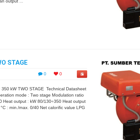
n output ...
WO STAGE
0
0
 350 kW TWO STAGE Technical Datasheet
ration mode : Two stage Modulation ratio
10 Heat output : kW 80/130÷350 Heat output
C : min./max. 0/40 Net calorific value LPG