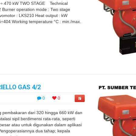
 ÷ 470 kW TWO STAGE Technical
 Burner operation mode : Two stage
ervomotor : LKS210 Heat output : kW
5÷404 Working temperature °C : min./max.
ELLO GAS 4/2
0
0
g pembakaran dari 320 hingga 660 kW dan
lasi sipil berdimensi rata-rata, seperti
sar atau untuk digunakan dalam aplikasi
g. Pengoperasiannya dua tahap; kepala