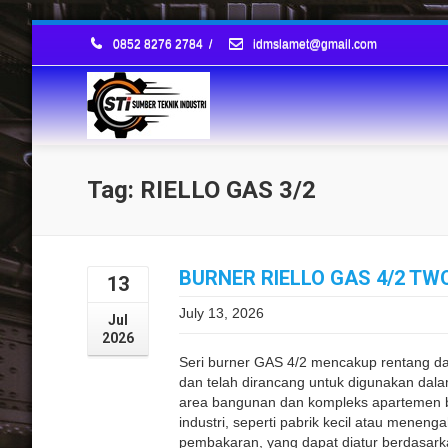
0852 8276 2784
/
idmslamet@gmail.com
Tag: RIELLO GAS 3/2
BURNER RIELLO GAS 4/2 TW
13
July 13, 2026
Jul
2026
Seri burner GAS 4/2 mencakup rentang d
dan telah dirancang untuk digunakan dalam
area bangunan dan kompleks apartemen be
industri, seperti pabrik kecil atau menen
pembakaran, yang dapat diatur berdasarka