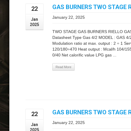
GAS BURNERS TWO STAGE RI
22
January 22, 2025
Jan
2025
TWO STAGE GAS BURNERS RIELLO GAS 4/
Datasheet Type Gas 4/2 MODEL : GAS 4/2
Modulation ratio at max. output : 2 ÷ 1 S
120/180÷470 Heat output : Mcal/h 104/15
0/40 Net calorific value LPG gas ...
Read More
GAS BURNERS TWO STAGE RI
22
January 22, 2025
Jan
2025