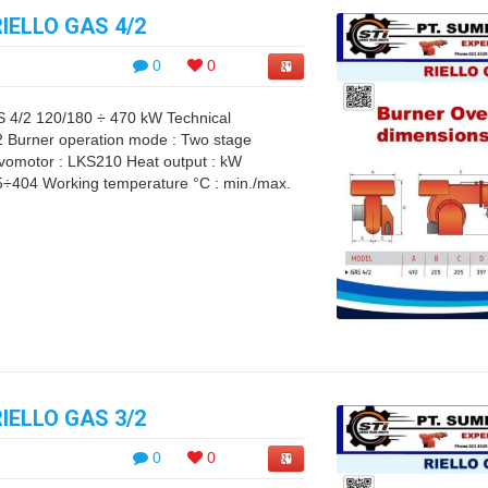
ELLO GAS 4/2
0
0
2 120/180 ÷ 470 kW Technical
 Burner operation mode : Two stage
ervomotor : LKS210 Heat output : kW
5÷404 Working temperature °C : min./max.
ELLO GAS 3/2
0
0