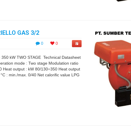
ELLO GAS 3/2
0
0
 350 kW TWO STAGE Technical Datasheet
ration mode : Two stage Modulation ratio
10 Heat output : kW 80/130÷350 Heat output
C : min./max. 0/40 Net calorific value LPG