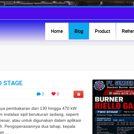
Home
Blog
Product
Refren
O STAGE
0
0
aya pembakaran dari 130 hingga 470 kW
 instalasi sipil berukuran sedang, seperti
sar, atau untuk digunakan dalam aplikasi
gah. Pengoperasiannya dua tahap; kepala
n ...