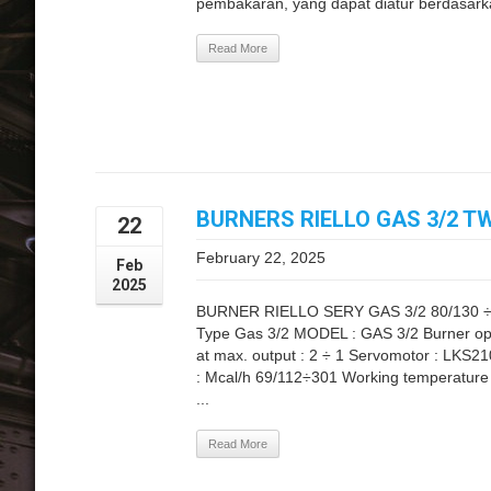
pembakaran, yang dapat diatur berdasarka
Read More
BURNERS RIELLO GAS 3/2 T
22
February 22, 2025
Feb
2025
BURNER RIELLO SERY GAS 3/2 80/130 ÷
Type Gas 3/2 MODEL : GAS 3/2 Burner ope
at max. output : 2 ÷ 1 Servomotor : LKS2
: Mcal/h 69/112÷301 Working temperature °
...
Read More