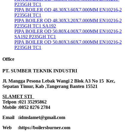
P235GH TC1
PIPA BOILER OD 48.30X3.60X7.000MM EN10216-2
P235GH TC1
PIPA BOILER OD 48.30X3.20X7.000MM EN10216-2
P235GH TC1 SA192
PIPA BOILER OD 50.80X4.00X7.000MM EN10216-2
SA192 P235GH TC1
PIPA BOILER OD 50.80X3.60X7.000MM EN10216-2
P235GH TC1
Office
PT. SUMBER TEKNIK INDUSTRI
Jl. Mangga Pesona Lebak Wangi 2 Blok A3 No 15 Kec,
Sepatan Timur, Kab ,Tangerang Banten 15521
SLAMET STI
Telpon :021 35295862
Mobile :0852 8276 2784
Email :idmslamet@gmail.com
Web :https://boilersburner.com