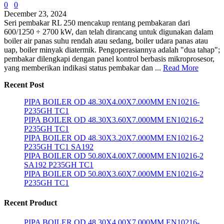
0
0
December 23, 2024
Seri pembakar RL 250 mencakup rentang pembakaran dari
600/1250 ÷ 2700 kW, dan telah dirancang untuk digunakan dalam
boiler air panas suhu rendah atau sedang, boiler udara panas atau
uap, boiler minyak diatermik. Pengoperasiannya adalah "dua tahap";
pembakar dilengkapi dengan panel kontrol berbasis mikroprosesor,
yang memberikan indikasi status pembakar dan ...
Read More
Recent Post
PIPA BOILER OD 48.30X4.00X7.000MM EN10216-
P235GH TC1
PIPA BOILER OD 48.30X3.60X7.000MM EN10216-2
P235GH TC1
PIPA BOILER OD 48.30X3.20X7.000MM EN10216-2
P235GH TC1 SA192
PIPA BOILER OD 50.80X4.00X7.000MM EN10216-2
SA192 P235GH TC1
PIPA BOILER OD 50.80X3.60X7.000MM EN10216-2
P235GH TC1
Recent Product
PIPA BOILER OD 48.30X4.00X7.000MM EN10216-