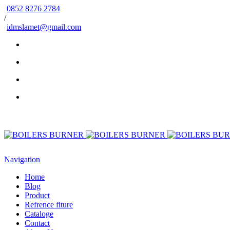
0852 8276 2784
/
idmslamet@gmail.com
Navigation
Home
Blog
Product
Refrence fiture
Cataloge
Contact