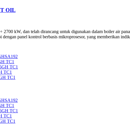
T OIL
700 kW, dan telah dirancang untuk digunakan dalam boiler air panas 
 dengan panel kontrol berbasis mikroprosesor, yang memberikan indika
5GHSA192
GH TC1
35GH TC1
H TC1
5GH TC1
5GHSA192
GH TC1
35GH TC1
H TC1
5GH TC1