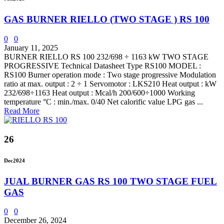
GAS BURNER RIELLO (TWO STAGE ) RS 100
0
0
January 11, 2025
BURNER RIELLO RS 100 232/698 ÷ 1163 kW TWO STAGE
PROGRESSIVE Technical Datasheet Type RS100 MODEL :
RS100 Burner operation mode : Two stage progressive Modulation
ratio at max. output : 2 ÷ 1 Servomotor : LKS210 Heat output : kW
232/698÷1163 Heat output : Mcal/h 200/600÷1000 Working
temperature °C : min./max. 0/40 Net calorific value LPG gas ...
Read More
26
Dec
2024
JUAL BURNER GAS RS 100 TWO STAGE FUEL
GAS
0
0
December 26, 2024