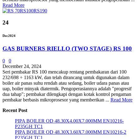
Read More
24
Dec
2024
GAS BURNERS RIELLO (TWO STAGE) RS 100
0
0
December 24, 2024
Seri pembakar RS 100 mencakup rentang pembakaran dari 100
232/698 ÷ 1163 kW, dan telah dirancang untuk digunakan dalam
boiler air panas suhu rendah atau sedang, boiler udara panas atau
uap, boiler minyak diatermik. Pengoperasiannya adalah "progresif
dua tahap"; pembakar dilengkapi dengan kotak kontrol pengaman
pembakar berbasis mikroprosesor yang memberikan ...
Read More
Recent Post
PIPA BOILER OD 48.30X4.00X7.000MM EN10216-
P235GH TC1
PIPA BOILER OD 48.30X3.60X7.000MM EN10216-2
P235GH TC1