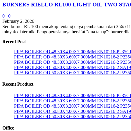
BURNERS RIELLO RL100 LIGHT OIL TWO ST
0
0
February 2, 2026
Seri burner RL 100 mencakup rentang daya pembakaran dari 356/711 ÷ 
minyak diatermik. Pengoperasiannya bersifat "dua tahap"; burner dile
Recent Post
PIPA BOILER OD 48.30X4.00X7.000MM EN10216-P235G
PIPA BOILER OD 48.30X3.60X7.000MM EN10216-2 P23
PIPA BOILER OD 48.30X3.20X7.000MM EN10216-2 P23
PIPA BOILER OD 50.80X4.00X7.000MM EN10216-2 SA1
PIPA BOILER OD 50.80X3.60X7.000MM EN10216-2 P23
Recent Product
PIPA BOILER OD 48.30X4.00X7.000MM EN10216-P235G
PIPA BOILER OD 48.30X3.60X7.000MM EN10216-2 P23
PIPA BOILER OD 48.30X3.20X7.000MM EN10216-2 P23
PIPA BOILER OD 50.80X4.00X7.000MM EN10216-2 SA1
PIPA BOILER OD 50.80X3.60X7.000MM EN10216-2 P23
Office