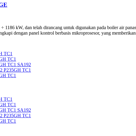
AGE
1186 kW, dan telah dirancang untuk digunakan pada boiler air panas s
ngkapi dengan panel kontrol berbasis mikroprosesor, yang memberikan i
H TC1
5GH TC1
5GH TC1 SA192
92 P235GH TC1
5GH TC1
H TC1
5GH TC1
5GH TC1 SA192
92 P235GH TC1
5GH TC1