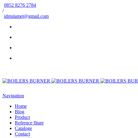
0852 8276 2784
/
idmslamet@gmail.com
Navigation
Home
Blog
Product
Refrence fiture
Cataloge
Contact