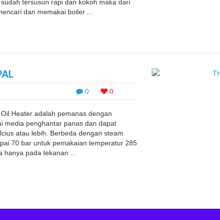
ang sudah tersusun rapi dan kokoh maka dari
mencari dan memakai boiler ...
PAL
0
0
l Oil Heater adalah pemanas dengan
i media penghantar panas dan dapat
lcius atau lebih. Berbeda dengan steam
ai 70 bar untuk pemakaian temperatur 285
ja hanya pada tekanan ...