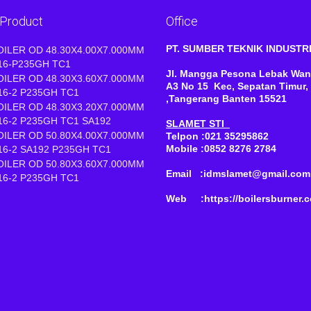
 Product
Office
PT. SUMBER TEKNIK INDUST
OILER OD 48.30X4.00X7.000MM
16-P235GH TC1
Jl. Mangga Pesona Lebak Wan
OILER OD 48.30X3.60X7.000MM
A3 No 15 Kec, Sepatan Timur,
16-2 P235GH TC1
,Tangerang Banten 15521
OILER OD 48.30X3.20X7.000MM
16-2 P235GH TC1 SA192
SLAMET STI
OILER OD 50.80X4.00X7.000MM
Telpon :021 35295862
Mobile :0852 8276 2784
16-2 SA192 P235GH TC1
OILER OD 50.80X3.60X7.000MM
Email :idmslamet@gmail.com
16-2 P235GH TC1
Web :https://boilersburner.