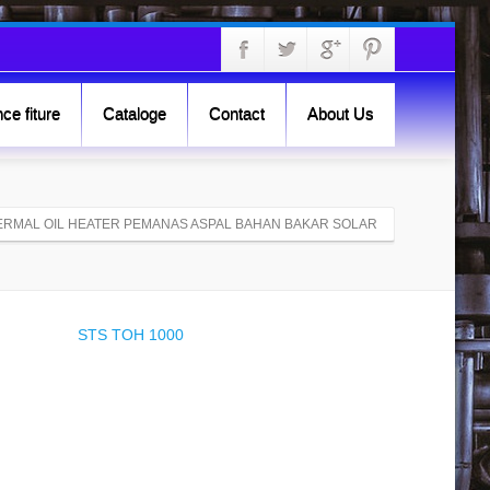
ce fiture
Cataloge
Contact
About Us
ERMAL OIL HEATER PEMANAS ASPAL BAHAN BAKAR SOLAR