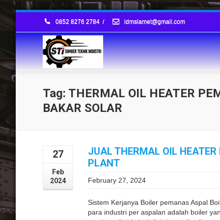
0852 8276 2784
/
idmslamet@gmail.com
Tag: THERMAL OIL HEATER P
BAKAR SOLAR
JUAL THERMAL OIL HEATER
27
PLANT
Feb
February 27, 2024
2024
Sistem Kerjanya Boiler pemanas Aspal Boi
para industri per aspalan adalah boiler y