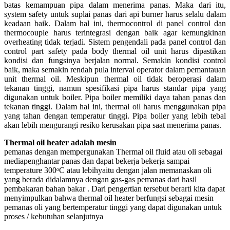
batas kemampuan pipa dalam menerima panas. Maka dari itu,
system safety untuk suplai panas dari api burner harus selalu dalam
keadaan baik. Dalam hal ini, thermocontrol di panel control dan
thermocouple harus terintegrasi dengan baik agar kemungkinan
overheating tidak terjadi. Sistem pengendali pada panel control dan
control part safety pada body thermal oil unit harus dipastikan
kondisi dan fungsinya berjalan normal. Semakin kondisi control
baik, maka semakin rendah pula interval operator dalam pemantauan
unit thermal oil. Meskipun thermal oil tidak beroperasi dalam
tekanan tinggi, namun spesifikasi pipa harus standar pipa yang
digunakan untuk boiler. Pipa boiler memiliki daya tahan panas dan
tekanan tinggi. Dalam hal ini, thermal oil harus menggunakan pipa
yang tahan dengan temperatur tinggi. Pipa boiler yang lebih tebal
akan lebih mengurangi resiko kerusakan pipa saat menerima panas.
Thermal oil heater adalah mesin
pemanas dengan mempergunakan Thermal oil fluid atau oli sebagai
mediapenghantar panas dan dapat bekerja bekerja sampai
temperature 300ᵒC atau lebihyaitu dengan jalan memanaskan oli
yang berada didalamnya dengan gas-gas pemanas dari hasil
pembakaran bahan bakar . Dari pengertian tersebut berarti kita dapat
menyimpulkan bahwa thermal oil heater berfungsi sebagai mesin
pemanas oli yang bertemperatur tinggi yang dapat digunakan untuk
proses / kebutuhan selanjutnya