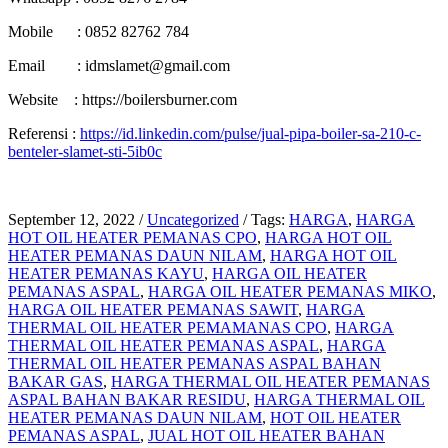
Mobile : 0852 82762 784
Email : idmslamet@gmail.com
Website : https://boilersburner.com
Referensi :
https://id.linkedin.com/pulse/jual-pipa-boiler-sa-210-c-
benteler-slamet-sti-5ib0c
September 12, 2022
/
Uncategorized
/
Tags:
HARGA
,
HARGA
HOT OIL HEATER PEMANAS CPO
,
HARGA HOT OIL
HEATER PEMANAS DAUN NILAM
,
HARGA HOT OIL
HEATER PEMANAS KAYU
,
HARGA OIL HEATER
PEMANAS ASPAL
,
HARGA OIL HEATER PEMANAS MIKO
,
HARGA OIL HEATER PEMANAS SAWIT
,
HARGA
THERMAL OIL HEATER PEMAMANAS CPO
,
HARGA
THERMAL OIL HEATER PEMANAS ASPAL
,
HARGA
THERMAL OIL HEATER PEMANAS ASPAL BAHAN
BAKAR GAS
,
HARGA THERMAL OIL HEATER PEMANAS
ASPAL BAHAN BAKAR RESIDU
,
HARGA THERMAL OIL
HEATER PEMANAS DAUN NILAM
,
HOT OIL HEATER
PEMANAS ASPAL
,
JUAL HOT OIL HEATER BAHAN