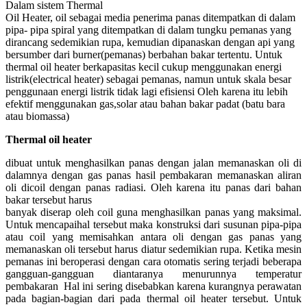
Dalam sistem Thermal
Oil Heater, oil sebagai media penerima panas ditempatkan di dalam
pipa- pipa spiral yang ditempatkan di dalam tungku pemanas yang
dirancang sedemikian rupa, kemudian dipanaskan dengan api yang
bersumber dari burner(pemanas) berbahan bakar tertentu. Untuk
thermal oil heater berkapasitas kecil cukup menggunakan energi
listrik(electrical heater) sebagai pemanas, namun untuk skala besar
penggunaan energi listrik tidak lagi efisiensi Oleh karena itu lebih
efektif menggunakan gas,solar atau bahan bakar padat (batu bara
atau biomassa)
Thermal oil heater
dibuat untuk menghasilkan panas dengan jalan memanaskan oli di
dalamnya dengan gas panas hasil pembakaran memanaskan aliran
oli dicoil dengan panas radiasi. Oleh karena itu panas dari bahan
bakar tersebut harus
banyak diserap oleh coil guna menghasilkan panas yang maksimal.
Untuk mencapaihal tersebut maka konstruksi dari susunan pipa-pipa
atau coil yang memisahkan antara oli dengan gas panas yang
memanaskan oli tersebut harus diatur sedemikian rupa. Ketika mesin
pemanas ini beroperasi dengan cara otomatis sering terjadi beberapa
gangguan-gangguan diantaranya menurunnya temperatur
pembakaran Hal ini sering disebabkan karena kurangnya perawatan
pada bagian-bagian dari pada thermal oil heater tersebut. Untuk