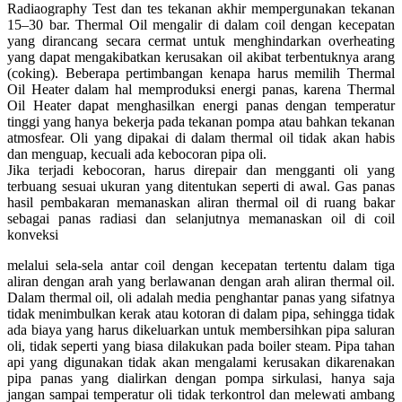
Radiaography Test dan tes tekanan akhir mempergunakan tekanan
15–30 bar. Thermal Oil mengalir di dalam coil dengan kecepatan
yang dirancang secara cermat untuk menghindarkan overheating
yang dapat mengakibatkan kerusakan oil akibat terbentuknya arang
(coking). Beberapa pertimbangan kenapa harus memilih Thermal
Oil Heater dalam hal memproduksi energi panas, karena Thermal
Oil Heater dapat menghasilkan energi panas dengan temperatur
tinggi yang hanya bekerja pada tekanan pompa atau bahkan tekanan
atmosfear. Oli yang dipakai di dalam thermal oil tidak akan habis
dan menguap, kecuali ada kebocoran pipa oli.
Jika terjadi kebocoran, harus direpair dan mengganti oli yang
terbuang sesuai ukuran yang ditentukan seperti di awal. Gas panas
hasil pembakaran memanaskan aliran thermal oil di ruang bakar
sebagai panas radiasi dan selanjutnya memanaskan oil di coil
konveksi
melalui sela-sela antar coil dengan kecepatan tertentu dalam tiga
aliran dengan arah yang berlawanan dengan arah aliran thermal oil.
Dalam thermal oil, oli adalah media penghantar panas yang sifatnya
tidak menimbulkan kerak atau kotoran di dalam pipa, sehingga tidak
ada biaya yang harus dikeluarkan untuk membersihkan pipa saluran
oli, tidak seperti yang biasa dilakukan pada boiler steam. Pipa tahan
api yang digunakan tidak akan mengalami kerusakan dikarenakan
pipa panas yang dialirkan dengan pompa sirkulasi, hanya saja
jangan sampai temperatur oli tidak terkontrol dan melewati ambang