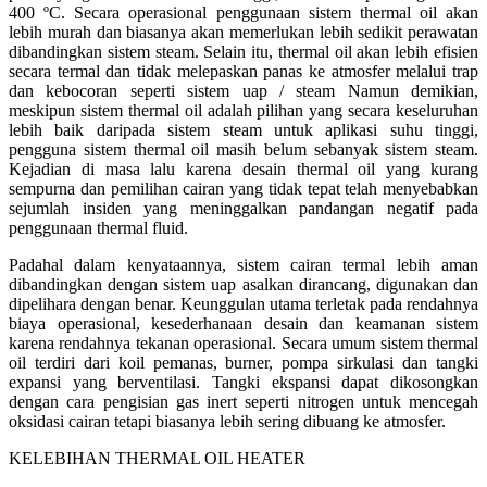
400 ºC. Secara operasional penggunaan sistem thermal oil akan
lebih murah dan biasanya akan memerlukan lebih sedikit perawatan
dibandingkan sistem steam. Selain itu, thermal oil akan lebih efisien
secara termal dan tidak melepaskan panas ke atmosfer melalui trap
dan kebocoran seperti sistem uap / steam Namun demikian,
meskipun sistem thermal oil adalah pilihan yang secara keseluruhan
lebih baik daripada sistem steam untuk aplikasi suhu tinggi,
pengguna sistem thermal oil masih belum sebanyak sistem steam.
Kejadian di masa lalu karena desain thermal oil yang kurang
sempurna dan pemilihan cairan yang tidak tepat telah menyebabkan
sejumlah insiden yang meninggalkan pandangan negatif pada
penggunaan thermal fluid.
Padahal dalam kenyataannya, sistem cairan termal lebih aman
dibandingkan dengan sistem uap asalkan dirancang, digunakan dan
dipelihara dengan benar. Keunggulan utama terletak pada rendahnya
biaya operasional, kesederhanaan desain dan keamanan sistem
karena rendahnya tekanan operasional. Secara umum sistem thermal
oil terdiri dari koil pemanas, burner, pompa sirkulasi dan tangki
expansi yang berventilasi. Tangki ekspansi dapat dikosongkan
dengan cara pengisian gas inert seperti nitrogen untuk mencegah
oksidasi cairan tetapi biasanya lebih sering dibuang ke atmosfer.
KELEBIHAN THERMAL OIL HEATER