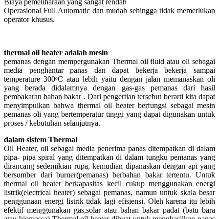
Biaya pemeliharaan yang sangat rendah
Operasional Full Automatic dan mudah sehingga tidak memerlukan
operator khusus.
thermal oil heater adalah mesin
pemanas dengan mempergunakan Thermal oil fluid atau oli sebagai
media penghantar panas dan dapat bekerja bekerja sampai
temperature 300ᵒC atau lebih yaitu dengan jalan memanaskan oli
yang berada didalamnya dengan gas-gas pemanas dari hasil
pembakaran bahan bakar . Dari pengertian tersebut berarti kita dapat
menyimpulkan bahwa thermal oil heater berfungsi sebagai mesin
pemanas oli yang bertemperatur tinggi yang dapat digunakan untuk
proses / kebutuhan selanjutnya.
dalam sistem Thermal
Oil Heater, oil sebagai media penerima panas ditempatkan di dalam
pipa- pipa spiral yang ditempatkan di dalam tungku pemanas yang
dirancang sedemikian rupa, kemudian dipanaskan dengan api yang
bersumber dari burner(pemanas) berbahan bakar tertentu. Untuk
thermal oil heater berkapasitas kecil cukup menggunakan energi
listrik(electrical heater) sebagai pemanas, namun untuk skala besar
penggunaan energi listrik tidak lagi efisiensi. Oleh karena itu lebih
efektif menggunakan gas,solar atau bahan bakar padat (batu bara
atau biomassa) Thermal oil heater dibuat untuk menghasilkan panas