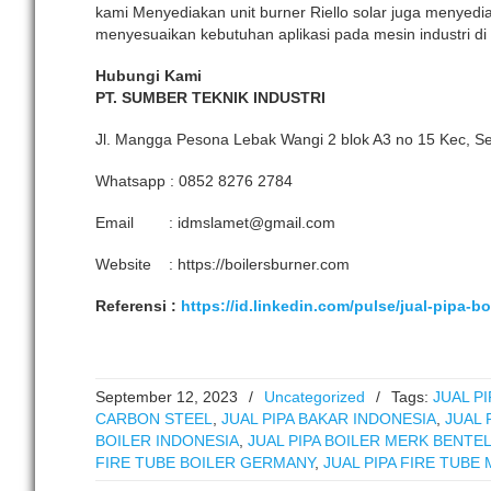
kami Menyediakan unit burner Riello solar juga menyedi
menyesuaikan kebutuhan aplikasi pada mesin industri di 
Hubungi Kami
PT. SUMBER TEKNIK INDUSTRI
Jl. Mangga Pesona Lebak Wangi 2 blok A3 no 15 Kec, Se
Whatsapp : 0852 8276 2784
Email : idmslamet@gmail.com
Website : https://boilersburner.com
Referensi :
https://id.linkedin.com/pulse/jual-pipa-bo
September 12, 2023
/
Uncategorized
/
Tags:
JUAL PI
CARBON STEEL
,
JUAL PIPA BAKAR INDONESIA
,
JUAL 
BOILER INDONESIA
,
JUAL PIPA BOILER MERK BENTE
FIRE TUBE BOILER GERMANY
,
JUAL PIPA FIRE TUBE