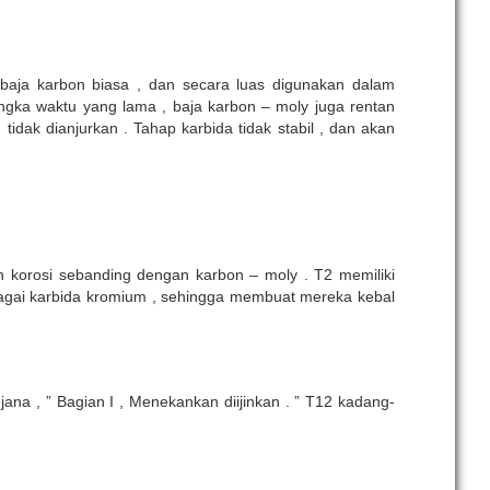
 baja karbon biasa , dan secara luas digunakan dalam
angka waktu yang lama , baja karbon – moly juga rentan
 tidak dianjurkan . Tahap karbida tidak stabil , dan akan
n korosi sebanding dengan karbon – moly . T2 memiliki
bagai karbida kromium , sehingga membuat mereka kebal
a , ” Bagian I , Menekankan diijinkan . ” T12 kadang-