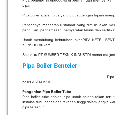
Pipa benteler ini diproduksi di Jerman dan memberikan 
pipa.
Pipa boiler adalah pipa yang dibuat dengan tujuan mam
Pentingnya mengetahui standar yang dimiliki akan me
pengujian, pengemasan, persyaratan teknis dan sertifikat 
Untuk mendukung kebutuhan akanPIPA KETEL BENTEL
KONSULTANkami.
Selain itu PT SUMBER TEKNIK INDUSTRI menerima jasa b
Pipa Boiler Benteler
Pipa
boiler ASTM A210,
Pengertian Pipa Boiler Tube
Pipa boiler tube adalah pipa untuk bejana tekan tertut
instalasisuhu panas dan tekanan tinggi dalam jangka wak
pipa tersebut.