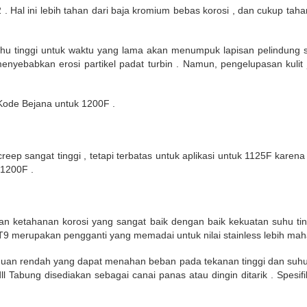
. Hal ini lebih tahan dari baja kromium bebas korosi , dan cukup tahan 
suhu tinggi untuk waktu yang lama akan menumpuk lapisan pelindung 
 menyebabkan erosi partikel padat turbin . Namun, pengelupasan ku
 Kode Bejana untuk 1200F .
creep sangat tinggi , tetapi terbatas untuk aplikasi untuk 1125F karen
 1200F .
ketahanan korosi yang sangat baik dengan baik kekuatan suhu tinggi
T9 merupakan pengganti yang memadai untuk nilai stainless lebih mah
aduan rendah yang dapat menahan beban pada tekanan tinggi dan suhu .
 dll Tabung disediakan sebagai canai panas atau dingin ditarik . Spesi