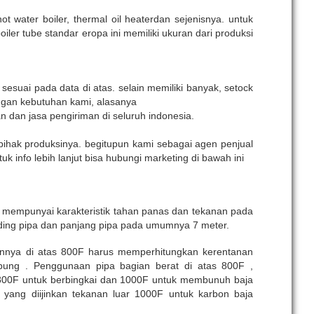
hot water boiler, thermal oil heaterdan sejenisnya. untuk
er tube standar eropa ini memiliki ukuran dari produksi
sesuai pada data di atas. selain memiliki banyak, setock
engan kebutuhan kami, alasanya
 dan jasa pengiriman di seluruh indonesia.
 pihak produksinya. begitupun kami sebagai agen penjual
info lebih lanjut bisa hubungi marketing di bawah ini
ni mempunyai karakteristik tahan panas dan tekanan pada
diding pipa dan panjang pipa pada umumnya 7 meter.
annya di atas 800F harus memperhitungkan kerentanan
tabung . Penggunaan pipa bagian berat di atas 800F ,
m 800F untuk berbingkai dan 1000F untuk membunuh baja
yang diijinkan tekanan luar 1000F untuk karbon baja