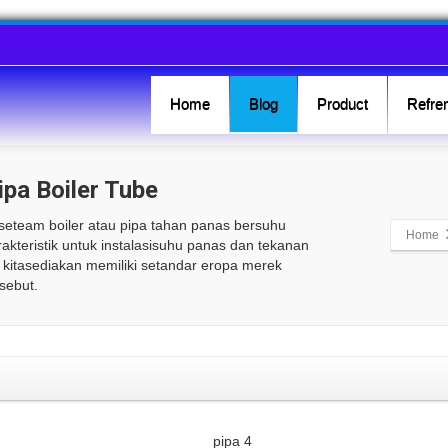
Home
Blog
Product
Refren
pa Boiler Tube
p seteam boiler atau pipa tahan panas bersuhu
Home
arakteristik untuk instalasisuhu panas dan tekanan
g kitasediakan memiliki setandar eropa merek
sebut.