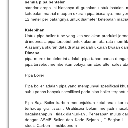
semua pipa benteler
standar eropa ini biasanya di gunakan untuk instalasi me
ketebalan matrial maupun ukuran pipa biasanya. menyesu
12 meter per batangnya untuk diameter ketebalan matrial
Kelebihan
Untuk pipa boiler tube yang kita sediakan produksi jerm
di indonesia pipa tersebut untuk ukuran rata-rata memil
Alasannya ukuran data di atas adalah ukuran bwaan dari
Dimana
pipa merek benteler ini adalah pipa tahan panas dengan
pipa tersebut memberikan pelayanan atau after sales at
Pipa Boiler
Pipa boiler adalah pipa yang mempunyai spesifikasi khu
suhu panas banyak spesifikasi pada pipa boiler tergant
Pipa Baja Boiler karbon menunjukkan ketahanan koro
terhadap grafitisasi . Grafitisasi belum menjadi ma
bagaimanapun , tidak dianjurkan . Penerapan mulus da
dengan ASME Boiler dan Kode Bejana , ” Bagian I , 
steels.Carbon – molibdenum