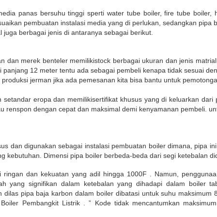
dia panas bersuhu tinggi sperti water tube boiler, fire tube boiler, 
aikan pembuatan instalasi media yang di perlukan, sedangkan pipa boil
 juga berbagai jenis di antaranya sebagai berikut.
an dan merek benteler memilikistock berbagai ukuran dan jenis matrial 
iki panjang 12 meter tentu ada sebagai pembeli kenapa tidak sesuai d
 produksi jerman jika ada pemesanan kita bisa bantu untuk pemotongan
 setandar eropa dan memilikisertifikat khusus yang di keluarkan dari
au renspon dengan cepat dan maksimal demi kenyamanan pembeli. untuk 
sus dan digunakan sebagai instalasi pembuatan boiler dimana, pipa i
ung kebutuhan. Dimensi pipa boiler berbeda-beda dari segi ketebalan 
si ringan dan kekuatan yang adil hingga 1000F . Namun, pengguna
salah yang signifikan dalam ketebalan yang dihadapi dalam boiler 
n dilas pipa baja karbon dalam boiler dibatasi untuk suhu maksimu
Boiler Pembangkit Listrik . ” Kode tidak mencantumkan maksimum 