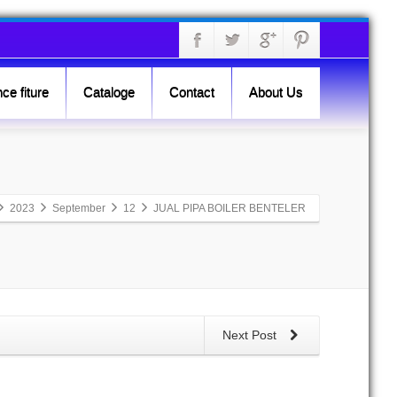
ce fiture
Cataloge
Contact
About Us
2023
September
12
JUAL PIPA BOILER BENTELER
Next Post