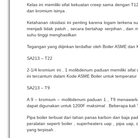
Kelas ini memiliki sifat kekuatan creep sama dengan T12 
dan kromium isinya .
Ketahanan oksidasi ini penting karena logam terkena 
menjadi tidak patuh , secara bertahap serpihan , dan
suhu tinggi menghasilkan
Tegangan yang diijinkan terdaftar oleh Boiler ASME dan
SA213 – T22
2-1/4 kromium ini , 1 molibdenum paduan memiliki sifat 
ini tercantum dalam Kode ASME Boiler untuk temperatur
SA213 – T9
A 9 – kromium – molibdenum paduan 1 , T9 menawarkan 
dapat digunakan untuk 1200F maksimal . Beberapa kali 
Pipa boiler terbuat dari tahan panas karbon dan baja p
peralatan seperti boiler , superheaters uap , pipa uap,
yang terpisah .