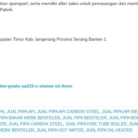
akan sparepart, serta memiliki after sales untuk pemasangan dan mant
Pabrik.
patan Timur Kab, tangerang Provinsi Serang Banten 1
iler-grade-sa210-c-slamet-sti-0nrrc
PA
,
JUAL PIPA API
,
JUAL PIPA API CARBON STEEL
,
JUAL PIPA API 
PIPA BAKAR MERK BENTELER
,
JUAL PIPA BENTELER
,
JUAL PIPA BO
LER
,
JUAL PIPA CARBON STEEL
,
JUAL PIPA FIRE TUBE BOILER
,
JUA
 MERK BENTELER
,
JUAL PIPA HOT WATER
,
JUAL PIPA OIL HEATER