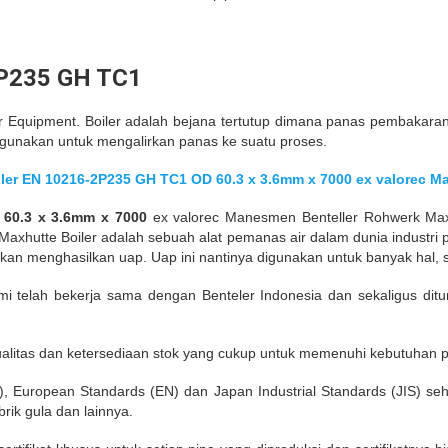
e P235 GH TC1
er Equipment. Boiler adalah bejana tertutup dimana panas pembakaran 
igunakan untuk mengalirkan panas ke suatu proses.
iler EN 10216-2P235 GH TC1 OD 60.3 x 3.6mm x 7000 ex valorec 
 60.3 x 3.6mm x 7000
ex valorec Manesmen Benteller Rohwerk Ma
axhutte Boiler adalah sebuah alat pemanas air dalam dunia industr
kan menghasilkan uap. Uap ini nantinya digunakan untuk banyak hal, 
telah bekerja sama dengan Benteler Indonesia dan sekaligus ditun
alitas dan ketersediaan stok yang cukup untuk memenuhi kebutuhan 
S), European Standards (EN) dan Japan Industrial Standards (JIS) sehi
brik gula dan lainnya.