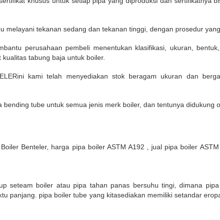
sertifikat khusus untuk setiap pipa yang diproduksi dan sertifikatnya
pu melayani tekanan sedang dan tekanan tinggi, dengan prosedur yan
mbantu perusahaan pembeli menentukan klasifikasi, ukuran, bentuk,
kualitas tabung baja untuk boiler.
ERini kami telah menyediakan stok beragam ukuran dan bergar
ending tube untuk semua jenis merk boiler, dan tentunya didukung 
 Boiler Benteler, harga pipa boiler ASTM A192 , jual pipa boiler ASTM 
up seteam boiler atau pipa tahan panas bersuhu tingi, dimana pipa i
tu panjang. pipa boiler tube yang kitasediakan memiliki setandar ero