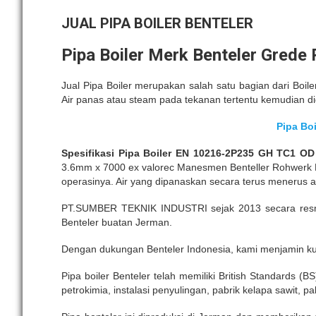
JUAL PIPA BOILER BENTELER
Pipa Boiler Merk Benteler Gred
Jual Pipa Boiler merupakan salah satu bagian dari Boil
Air panas atau steam pada tekanan tertentu kemudian d
Pipa Bo
Spesifikasi Pipa Boiler EN 10216-2P235 GH TC1 OD
3.6mm x 7000 ex valorec Manesmen Benteller Rohwerk M
operasinya. Air yang dipanaskan secara terus menerus a
PT.SUMBER TEKNIK INDUSTRI sejak 2013 secara resmi 
Benteler buatan Jerman.
Dengan dukungan Benteler Indonesia, kami menjamin ku
Pipa boiler Benteler telah memiliki British Standards (B
petrokimia, instalasi penyulingan, pabrik kelapa sawit, pa