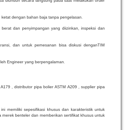
 bisa diunduh secara langsung pada saat melakukan order
g ketat dengan bahan baja tanpa pengelasan.
 berat dan penyimpangan yang diizinkan, inspeksi dan
ansi, dan untuk pemesanan bisa diskusi denganTIM
oleh Engineer yang berpengalaman.
A179 , distributor pipa bolier ASTM A209 , supplier pipa
ni memiliki sepesifikasi khusus dan karakteristik untuk
pa merek benteler dan memberikan sertifikat khusus untuk