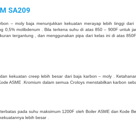
M SA209
rbon – moly baja menunjukkan kekuatan merayap lebih tinggi dari
ung 0,5% molibdenum . Bila terkena suhu di atas 850 – 900F untuk j
 ukuran tergantung , dan menggunakan pipa dari kelas ini di atas 850F
 dan kekuatan creep lebih besar dari baja karbon – moly . Ketahana
ler Kode ASME .Kromium dalam semua Croloys menstabilkan karbon se
terbatas pada suhu maksimum 1200F oleh Boiler ASME dan Kode Bejan
ekuatannya lebih besar .