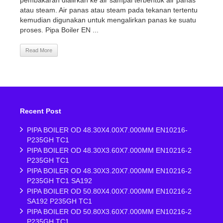
pembakaran dialirkan ke air sampai terbentuk air panas
atau steam. Air panas atau steam pada tekanan tertentu
kemudian digunakan untuk mengalirkan panas ke suatu
proses. Pipa Boiler EN ...
Read More
Recent Post
PIPA BOILER OD 48.30X4.00X7.000MM EN10216-
P235GH TC1
PIPA BOILER OD 48.30X3.60X7.000MM EN10216-2
P235GH TC1
PIPA BOILER OD 48.30X3.20X7.000MM EN10216-2
P235GH TC1 SA192
PIPA BOILER OD 50.80X4.00X7.000MM EN10216-2
SA192 P235GH TC1
PIPA BOILER OD 50.80X3.60X7.000MM EN10216-2
P235GH TC1