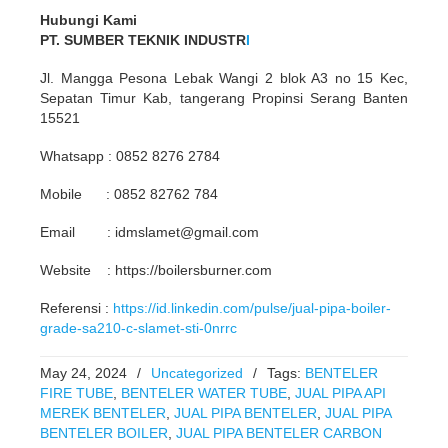
Hubungi Kami
PT. SUMBER TEKNIK INDUSTR
I
Jl. Mangga Pesona Lebak Wangi 2 blok A3 no 15 Kec,
Sepatan Timur Kab, tangerang Propinsi Serang Banten
15521
Whatsapp : 0852 8276 2784
Mobile : 0852 82762 784
Email : idmslamet@gmail.com
Website : https://boilersburner.com
Referensi :
https://id.linkedin.com/pulse/jual-pipa-boiler-
grade-sa210-c-slamet-sti-0nrrc
May 24, 2024
/
Uncategorized
/
Tags:
BENTELER
FIRE TUBE
,
BENTELER WATER TUBE
,
JUAL PIPA API
MEREK BENTELER
,
JUAL PIPA BENTELER
,
JUAL PIPA
BENTELER BOILER
,
JUAL PIPA BENTELER CARBON