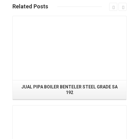
Related
Posts
Read More
JUAL PIPA BOILER BENTELER STEEL GRADE SA
J
192
Read More