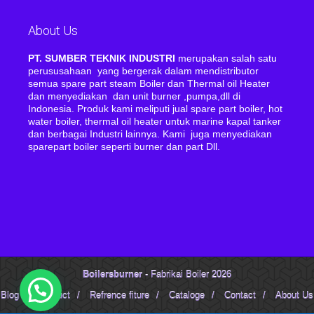
About Us
PT. SUMBER TEKNIK INDUSTRI
merupakan salah satu
perususahaan yang bergerak dalam mendistributor
semua spare part steam Boiler dan Thermal oil Heater
dan menyediakan dan unit burner ,pumpa,dll di
Indonesia. Produk kami meliputi jual spare part boiler, hot
water boiler, thermal oil heater untuk marine kapal tanker
dan berbagai Industri lainnya. Kami juga menyediakan
sparepart boiler seperti burner dan part Dll.
Boilersburner
- Fabrikai Boiler 2026
Blog
/
Product
/
Refrence fiture
/
Cataloge
/
Contact
/
About Us