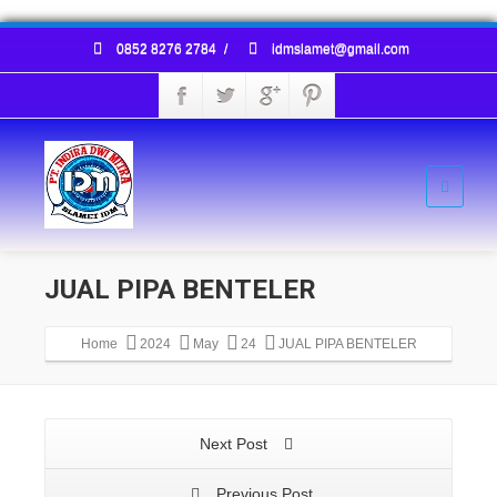
0852 8276 2784
/
idmslamet@gmail.com
JUAL PIPA BENTELER
Home
2024
May
24
JUAL PIPA BENTELER
Next Post
Previous Post