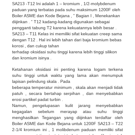
SA213 -T12 Ini adalah 1 – kromium , 1/2-molybdenum
paduan yang terbatas pada suhu maksimum 1200F oleh
Boiler ASME dan Kode Bejana , ” Bagian I , Menekankan
diijinkan . ” T12 kadang-kadang digunakan sebagai
pengganti tabung T2 karena kekuatannya lebih besar .
SA213 – T11 Kelas ini memiliki sifat kekuatan creep sama
dengan T12 . Hal ini lebih tahan dari baja kromium bebas
korosi , dan cukup tahan
terhadap oksidasi suhu tinggi karena lebih tinggi silikon
dan kromium isinya .
Ketahanan oksidasi ini penting karena logam terkena
suhu tinggi untuk waktu yang lama akan menumpuk
lapisan pelindung skala . Pada
beberapa temperatur minimum , skala akan menjadi tidak
patuh , secara bertahap serpihan , dan menyebabkan
erosi partikel padat turbin .
Namun, pengelupasan kulit jarang menyebabkan
kegagalan sebelum merayap atau suhu tinggi
menghasilkan Tegangan yang diijinkan terdaftar oleh
Boiler ASME dan Kode Bejana untuk 1200F SA213 – T22
2-1/4 kromium ini , 1 molibdenum paduan memiliki sifat