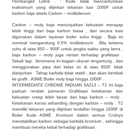
Pembangkit Listrik . ” Kode tidak mencantumkan
maksimum yang diijinkan tekanan luar 1000F untuk
karbon baja steels.Carbon – molibdenum
Carbon – moly baja menunjukkan kekuatan merayap
lebih tinggi dari baja karbon biasa , dan secara luas
digunakan dalam layanan boiler suhu tinggi . Baja ini
nominal mengandung 0,5% molibdenum . Bila terkena
suhu di atas 850 – 900F untuk jangka waktu yang lama ,
baja karbon – moly juga rentan terhadap grafitisasi .
Sekali lagi , fenomena ini bagian ukuran tergantung , dan
menggunakan pipa dari kelas ini di atas 850F tidak
dianjurkan . Tahap karbida tidak stabil , dan akan kembali
ke grafit . ASME Boiler moly baja hingga 1000F .
INTERMEDIATE CHROME PADUAN SA213 – T2 Ini baja
paduan rendah pameran Grafitisasi ketahanan dan
kekuatan creep lebih besar dari baja karbon – moly .
Ketahanan korosi sebanding dengan karbon – moly . T2
memiliki tekanan yang diijinkan terdaftar hingga 1000F di
Boiler Kode ASME .Kromium dalam semua Croloys
menstabilkan karbon sebagai karbida kromium , sehingga
membuat mereka kebal terhadap grafitisasi .