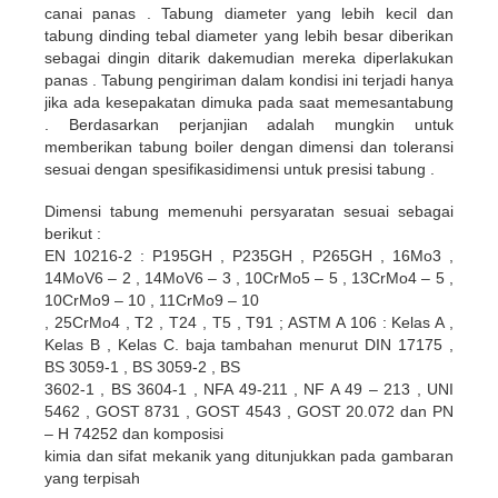
canai panas . Tabung diameter yang lebih kecil dan
tabung dinding tebal diameter yang lebih besar diberikan
sebagai dingin ditarik dakemudian mereka diperlakukan
panas . Tabung pengiriman dalam kondisi ini terjadi hanya
jika ada kesepakatan dimuka pada saat memesantabung
. Berdasarkan perjanjian adalah mungkin untuk
memberikan tabung boiler dengan dimensi dan toleransi
sesuai dengan spesifikasidimensi untuk presisi tabung .
Dimensi tabung memenuhi persyaratan sesuai sebagai
berikut :
EN 10216-2 : P195GH , P235GH , P265GH , 16Mo3 ,
14MoV6 – 2 , 14MoV6 – 3 , 10CrMo5 – 5 , 13CrMo4 – 5 ,
10CrMo9 – 10 , 11CrMo9 – 10
, 25CrMo4 , T2 , T24 , T5 , T91 ; ASTM A 106 : Kelas A ,
Kelas B , Kelas C. baja tambahan menurut DIN 17175 ,
BS 3059-1 , BS 3059-2 , BS
3602-1 , BS 3604-1 , NFA 49-211 , NF A 49 – 213 , UNI
5462 , GOST 8731 , GOST 4543 , GOST 20.072 dan PN
– H 74252 dan komposisi
kimia dan sifat mekanik yang ditunjukkan pada gambaran
yang terpisah