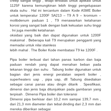
creep sangat tinggi , tetapi terbatas untuk aplikasi untuk
1125F karena kemungkinan lebih tinggi pengelupasan
skala suhu . Hal ini tercantum dalam Kode ASME Boiler
untuk temperatur 1200F SA213 – T9 A 9 – kromium –
molibdenum paduan 1 , T9 menawarkan ketahanan
korosi yang sangat baik dengan baik kekuatan suhu tinggi
. Ini juga memiliki ketahanan
oksidasi yang baik dan dapat digunakan untuk 1200F
maksimal . Beberapa kali T9 merupakan pengganti yang
memadai untuk nilai stainless
lebih mahal . The Boiler Kode membatasi T9 ke 1200F .
Pipa boiler terbuat dari tahan panas karbon dan baja
paduan rendah yang dapat menahan beban pada
tekanan tinggi dan suhu . Tabung boiler digunakan untuk
bagian dari jenis energi peralatan seperti boiler ,
superheaters uap , pipa uap, dll Tabung disediakan
sebagai canai panas atau dingin ditarik . Spesifikasi,
dimensi dan jenis baja ditunjukkan pada gambaran yang
terpisah . Dimensi Pipa boiler dan toleransi
Dimensi pipa berkisar dari 10,2 mm sampai 139,7 mm ,
dari 21,3 mm diameter dan tebal dinding dari 2,3 mm dan
mereka diberikan sebagai