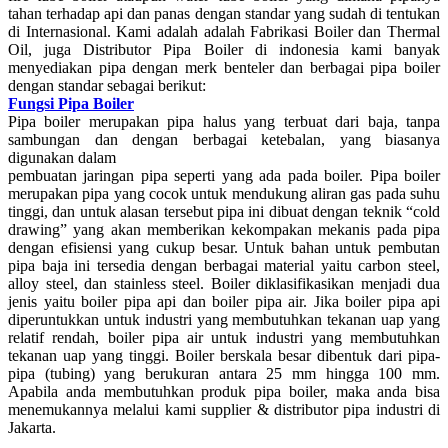
tahan terhadap api dan panas dengan standar yang sudah di tentukan
di Internasional. Kami adalah adalah Fabrikasi Boiler dan Thermal
Oil, juga Distributor Pipa Boiler di indonesia kami banyak
menyediakan pipa dengan merk benteler dan berbagai pipa boiler
dengan standar sebagai berikut:
Fungsi Pipa Boiler
Pipa boiler merupakan pipa halus yang terbuat dari baja, tanpa
sambungan dan dengan berbagai ketebalan, yang biasanya
digunakan dalam
pembuatan jaringan pipa seperti yang ada pada boiler. Pipa boiler
merupakan pipa yang cocok untuk mendukung aliran gas pada suhu
tinggi, dan untuk alasan tersebut pipa ini dibuat dengan teknik “cold
drawing” yang akan memberikan kekompakan mekanis pada pipa
dengan efisiensi yang cukup besar. Untuk bahan untuk pembutan
pipa baja ini tersedia dengan berbagai material yaitu carbon steel,
alloy steel, dan stainless steel. Boiler diklasifikasikan menjadi dua
jenis yaitu boiler pipa api dan boiler pipa air. Jika boiler pipa api
diperuntukkan untuk industri yang membutuhkan tekanan uap yang
relatif rendah, boiler pipa air untuk industri yang membutuhkan
tekanan uap yang tinggi. Boiler berskala besar dibentuk dari pipa-
pipa (tubing) yang berukuran antara 25 mm hingga 100 mm.
Apabila anda membutuhkan produk pipa boiler, maka anda bisa
menemukannya melalui kami supplier & distributor pipa industri di
Jakarta.