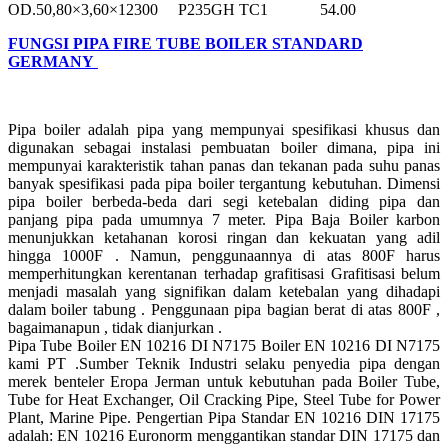
OD.50,80×3,60×12300 P235GH TC1 54.00
FUNGSI PIPA FIRE TUBE BOILER STANDARD
GERMANY
Pipa boiler adalah pipa yang mempunyai spesifikasi khusus dan
digunakan sebagai instalasi pembuatan boiler dimana, pipa ini
mempunyai karakteristik tahan panas dan tekanan pada suhu panas
banyak spesifikasi pada pipa boiler tergantung kebutuhan. Dimensi
pipa boiler berbeda-beda dari segi ketebalan diding pipa dan
panjang pipa pada umumnya 7 meter. Pipa Baja Boiler karbon
menunjukkan ketahanan korosi ringan dan kekuatan yang adil
hingga 1000F . Namun, penggunaannya di atas 800F harus
memperhitungkan kerentanan terhadap grafitisasi Grafitisasi belum
menjadi masalah yang signifikan dalam ketebalan yang dihadapi
dalam boiler tabung . Penggunaan pipa bagian berat di atas 800F ,
bagaimanapun , tidak dianjurkan .
Pipa Tube Boiler EN 10216 DI N7175 Boiler EN 10216 DI N7175
kami PT .Sumber Teknik Industri selaku penyedia pipa dengan
merek benteler Eropa Jerman untuk kebutuhan pada Boiler Tube,
Tube for Heat Exchanger, Oil Cracking Pipe, Steel Tube for Power
Plant, Marine Pipe. Pengertian Pipa Standar EN 10216 DIN 17175
adalah: EN 10216 Euronorm menggantikan standar DIN 17175 dan