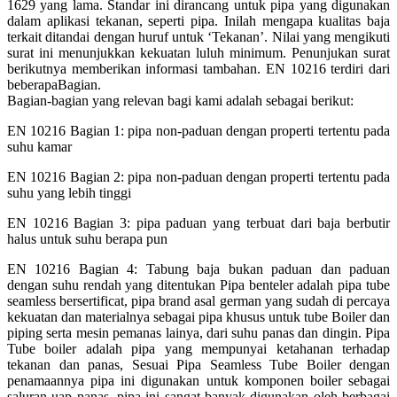
1629 yang lama. Standar ini dirancang untuk pipa yang digunakan
dalam aplikasi tekanan, seperti pipa. Inilah mengapa kualitas baja
terkait ditandai dengan huruf untuk ‘Tekanan’. Nilai yang mengikuti
surat ini menunjukkan kekuatan luluh minimum. Penunjukan surat
berikutnya memberikan informasi tambahan. EN 10216 terdiri dari
beberapaBagian.
Bagian-bagian yang relevan bagi kami adalah sebagai berikut:
EN 10216 Bagian 1: pipa non-paduan dengan properti tertentu pada
suhu kamar
EN 10216 Bagian 2: pipa non-paduan dengan properti tertentu pada
suhu yang lebih tinggi
EN 10216 Bagian 3: pipa paduan yang terbuat dari baja berbutir
halus untuk suhu berapa pun
EN 10216 Bagian 4: Tabung baja bukan paduan dan paduan
dengan suhu rendah yang ditentukan Pipa benteler adalah pipa tube
seamless bersertificat, pipa brand asal german yang sudah di percaya
kekuatan dan materialnya sebagai pipa khusus untuk tube Boiler dan
piping serta mesin pemanas lainya, dari suhu panas dan dingin. Pipa
Tube boiler adalah pipa yang mempunyai ketahanan terhadap
tekanan dan panas, Sesuai Pipa Seamless Tube Boiler dengan
penamaannya pipa ini digunakan untuk komponen boiler sebagai
saluran uap panas. pipa ini sangat banyak digunakan oleh berbagai