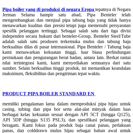
Pipa boiler yang di produksi di negara Eropa
tepatnya di Negara
Jerman Selama hampir satu abad, Pipa Benteler telah
mengembangkan dan menjual pipa tabung baja yang tidak hanya
menawarkan kualitas dan presisi tetapi juga memenuhi persyaratan
spesifik pelanggan tertinggi. Sebagai salah satu dari tiga divisi
independen secara hukum dari benteler-Group, Benteler Steel/Tube
adalah salah satu produsen terkemuka mulus dan tabung baja
berkualitas dilas di pasar internasional. Pipa Benteler / Tabung baja
kami menawarkan kekuatan tinggi, luar biasa perlindungan
permukaan dan pengurangan berat badan, antara lain. Berkat rantai
nilai terintegrasi kami, kami menyediakan semuanya dari satu
sumber. Selain berkualitas tinggi produk, ini memastikan keandalan
maksimum, fleksibilitas dan pengiriman tepat waktu.
PRODUCT PIPA BOILER STANDARD EN
memiliki pengalaman lama dalam memproduksi pipa hijau untuk
casing, tubing dan pipa bor serta alat-alat minyak dalam luas
berbagai kelas kekuatan sesuai dengan API 5CT (hingga Q125),
API 5DP (hingga S135 PSL3), dan spesifikasi pelanggan yang
beragam. Kami fokus pada produk baja canai panas, perlakuan
panas, dan colddrawn mulus hijau sebagai bahan awal untuk