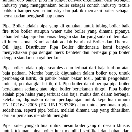
industry yang menggunakan boiler sebagai contoh industry textile
bahkan hamper semua industry dan pabrik memakai boiler sebagai
pemanasdan penghasil uap panas
Pipa Boiler adalah pipa yang di gunakan untuk tubing boiler baik
fire tube boiler ataupun water tube boiler yang dimana pipanya
tahan terhadap api dan panas dengan standar yang sudah di tentukan
di Internasional. Kami adalah adalah Fabrikasi Boiler dan Thermal
Oil, juga Distributor Pipa Boiler diindonesia kami banyak
menyediakan pipa dengan merk benteler dan berbagai pipa boiler
dengan standar sebagai berikut:
Pipa boiler adalah pipa seamless dan terbuat dari baja karbon atau
baja paduan. Mereka banyak digunakan dalam boiler uap, untuk
pembangkit listrik, di pabrik bahan bakar fosil, pabrik pengolahan
industri, pembangkit listrik, dll. Pipa boiler dapat berupa pipa boiler
bertekanan sedang atau pipa boiler bertekanan tinggi. Pipa boiler
adalah pipa halus yang terbuat dari baja, mulus dan dalam berbagai
ketebalan, digunakan dalam perdagangan untuk keperluan umum
EN 10216-1:2005 (EX UNI 7287/86) atau untuk pembuatan pipa
sederhana, seperti pipa boiler, melalui dimana uap yang dihasilkan
dari air pemanas mendidih mengalir.
Pipa boiler yang di buat untuk mesin boiler yang di desain khusus
untuk tekanan, pipa boiler juga memiliki sertifikat dan bahan dari