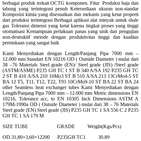
berbagai produk terkait OCTG komponen. Fitur Produksi baja dan
tabung yang terintegrasi penuh Ketersediaan ukuran non-standar
Komposisi kimia yang disesuaikan dan mekanis yang ketat properti
dari produksi terintegrasi Berbagai aplikasi alat minyak untuk shale
gas Toleransi dimensi yang ketat karena tingkat proses yang tinggi
otomatisasi Kemampuan perlakuan panas yang unik dan pengujian
non-destruktif metode dengan produktivitas tinggi dan kualitas
permukaan yang sangat baik
Kami Menyediakan dengan Length/Panjang Pipa 7000 mm –
12.000 mm Standart EN 10216 OD ( Outside Diameter ) mulai dari
38 –76 Materials Steel grade (EN)/ Steel grade (JIS) /Steel grade
(ASTM/ASME) P235 GH TC 1 ST B 340 A/SA 192 P235 GH TC
2 ST B 410 A/SA 210 16Mo3 ST B 510 A/SA 213 13CrMo4-5 ST
BA 12 T5, T11, T12, T22, T91 10CrMo9-10 ST BA 22 ST BA 24
other Seamless heat exchanger tubes Kami Menyediakan dengan
Length/Panjang Pipa 7000 mm – 12.000 mm Metric dimensions EN
10216, Tolerance acc, to EN 10305 Inch Dimensions ASTM A
179M-1990a OD ( Outside Diameter ) mulai dari 38 – 76 Materials
Steel grade (EN) Steel grade (JIS) P235 GH TC 1 SA 556 C 2 P235
GH TC 1 SA 179 M
SIZE TUBE GRADE Weight(Kgs/Pcs)
OD.31,80×3,60×12200 P235GH TC1 30.89