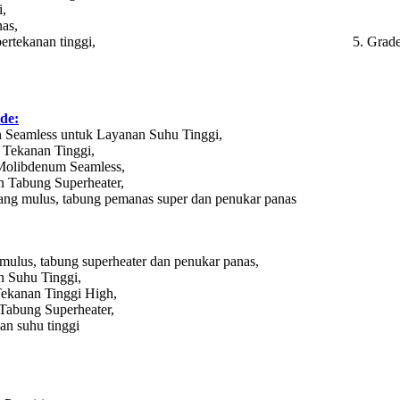
i,
as,
n pupuk kimia bertekanan tinggi, 5. Grade GB 9948: T
de:
n Seamless untuk Layanan Suhu Tinggi,
Tekanan Tinggi,
Molibdenum Seamless,
 Tabung Superheater,
yang mulus, tabung pemanas super dan penukar panas
 mulus, tabung superheater dan penukar panas,
 Suhu Tinggi,
ekanan Tinggi High,
abung Superheater,
an suhu tinggi