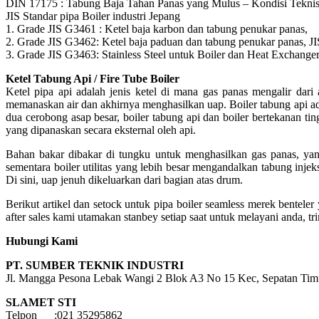
DIN 17175 : Tabung Baja Tahan Panas yang Mulus – Kondisi Tekni
JIS Standar pipa Boiler industri Jepang
1. Grade JIS G3461 : Ketel baja karbon dan tabung penukar panas,
2. Grade JIS G3462: Ketel baja paduan dan tabung penukar panas, JI
3. Grade JIS G3463: Stainless Steel untuk Boiler dan Heat Exchange
Ketel Tabung Api / Fire Tube Boiler
Ketel pipa api adalah jenis ketel di mana gas panas mengalir dari 
memanaskan air dan akhirnya menghasilkan uap. Boiler tabung api adal
dua cerobong asap besar, boiler tabung api dan boiler bertekanan tin
yang dipanaskan secara eksternal oleh api.
Bahan bakar dibakar di tungku untuk menghasilkan gas panas, yan
sementara boiler utilitas yang lebih besar mengandalkan tabung inj
Di sini, uap jenuh dikeluarkan dari bagian atas drum.
Berikut artikel dan setock untuk pipa boiler seamless merek bente
after sales kami utamakan stanbey setiap saat untuk melayani anda, t
Hubungi Kami
PT. SUMBER TEKNIK INDUSTRI
Jl. Mangga Pesona Lebak Wangi 2 Blok A3 No 15 Kec, Sepatan Tim
SLAMET STI
Telpon :021 35295862