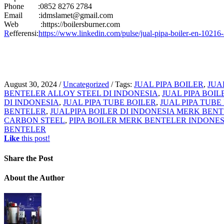
Phone :0852 8276 2784
Email :idmslamet@gmail.com
Web :https://boilersburner.com
R
efferensi:
https://www.linkedin.com/pulse/jual-pipa-boiler-en-10216-
August 30, 2024
/
Uncategorized
/
Tags:
JUAL PIPA BOILER
,
JUA
BENTELER ALLOY STEEL DI INDONESIA
,
JUAL PIPA BOI
DI INDONESIA
,
JUAL PIPA TUBE BOILER
,
JUAL PIPA TUBE
BENTELER
,
JUALPIPA BOILER DI INDONESIA MERK BEN
CARBON STEEL
,
PIPA BOILER MERK BENTELER INDONES
BENTELER
Like
this post!
Share
the Post
About
the Author