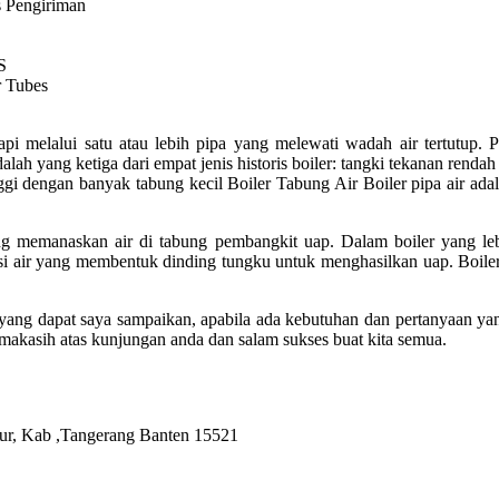
s Pengiriman
S
r Tubes
api melalui satu atau lebih pipa yang melewati wadah air tertutup. 
ah yang ketiga dari empat jenis historis boiler: tangki tekanan rendah
ggi dengan banyak tabung kecil Boiler Tabung Air Boiler pipa air adal
g memanaskan air di tabung pembangkit uap. Dalam boiler yang lebih
eksi air yang membentuk dinding tungku untuk menghasilkan uap. Boiler
ler yang dapat saya sampaikan, apabila ada kebutuhan dan pertanyaan
rimakasih atas kunjungan anda dan salam sukses buat kita semua.
ur, Kab ,Tangerang Banten 15521