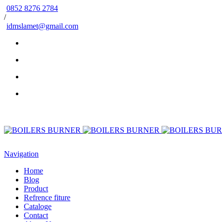
0852 8276 2784
/
idmslamet@gmail.com
Navigation
Home
Blog
Product
Refrence fiture
Cataloge
Contact