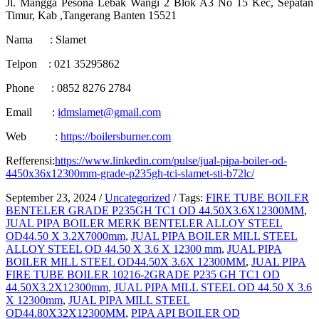
Jl. Mangga Pesona Lebak Wangi 2 Blok A3 No 15 Kec, Sepatan
Timur, Kab ,Tangerang Banten 15521
Nama : Slamet
Telpon : 021 35295862
Phone : 0852 8276 2784
Email :
idmslamet@gmail.com
Web :
https://boilersburner.com
Refferensi:
https://www.linkedin.com/pulse/jual-pipa-boiler-od-
4450x36x12300mm-grade-p235gh-tci-slamet-sti-b72lc/
September 23, 2024
/
Uncategorized
/
Tags:
FIRE TUBE BOILER
BENTELER GRADE P235GH TC1 OD 44.50X3.6X12300MM
,
JUAL PIPA BOILER MERK BENTELER ALLOY STEEL
OD44.50 X 3.2X7000mm
,
JUAL PIPA BOILER MILL STEEL
ALLOY STEEL OD 44.50 X 3.6 X 12300 mm
,
JUAL PIPA
BOILER MILL STEEL OD44.50X 3.6X 12300MM
,
JUAL PIPA
FIRE TUBE BOILER 10216-2GRADE P235 GH TC1 OD
44.50X3.2X12300mm
,
JUAL PIPA MILL STEEL OD 44.50 X 3.6
X 12300mm
,
JUAL PIPA MILL STEEL
OD44.80X32X12300MM
,
PIPA API BOILER OD