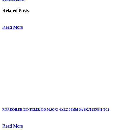
Related
Posts
Read More
PIPA BOILER BENTELER OD.70,00X3,6X12300MM SA 192/P235GH-TC1
Read More