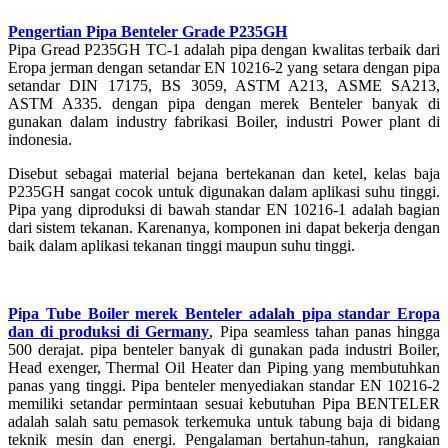
Pengertian Pipa Benteler Grade P235GH
Pipa Gread P235GH TC-1 adalah pipa dengan kwalitas terbaik dari
Eropa jerman dengan setandar EN 10216-2 yang setara dengan pipa
setandar DIN 17175, BS 3059, ASTM A213, ASME SA213,
ASTM A335. dengan pipa dengan merek Benteler banyak di
gunakan dalam industry fabrikasi Boiler, industri Power plant di
indonesia.
Disebut sebagai material bejana bertekanan dan ketel, kelas baja
P235GH sangat cocok untuk digunakan dalam aplikasi suhu tinggi.
Pipa yang diproduksi di bawah standar EN 10216-1 adalah bagian
dari sistem tekanan. Karenanya, komponen ini dapat bekerja dengan
baik dalam aplikasi tekanan tinggi maupun suhu tinggi.
Pipa Tube Boiler merek Benteler adalah pipa standar Eropa
dan di produksi di Germany
, Pipa seamless tahan panas hingga
500 derajat. pipa benteler banyak di gunakan pada industri Boiler,
Head exenger, Thermal Oil Heater dan Piping yang membutuhkan
panas yang tinggi. Pipa benteler menyediakan standar EN 10216-2
memiliki setandar permintaan sesuai kebutuhan Pipa BENTELER
adalah salah satu pemasok terkemuka untuk tabung baja di bidang
teknik mesin dan energi. Pengalaman bertahun-tahun, rangkaian