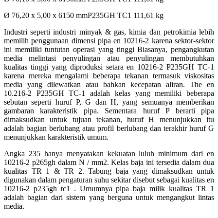
Ø 76,20 x 5,00 x 6150 mmP235GH TC1 111,61 kg
Industri seperti industri minyak & gas, kimia dan petrokimia lebih
memilih penggunaan dimensi pipa en 10216-2 karena sektor-sektor
ini memiliki tuntutan operasi yang tinggi Biasanya, pengangkutan
media melintasi penyulingan atau penyulingan membutuhkan
kualitas tinggi yang diproduksi setara en 10216-2 P235GH TC-1
karena mereka mengalami beberapa tekanan termasuk viskositas
media yang dilewatkan atau bahkan kecepatan aliran. The en
10.216-2 P235GH TC-1 adalah kelas yang memiliki beberapa
sebutan seperti huruf P, G dan H, yang semuanya memberikan
gambaran karakteristik pipa. Sementara huruf P berarti pipa
dimaksudkan untuk tujuan tekanan, huruf H menunjukkan itu
adalah bagian berlubang atau profil berlubang dan terakhir huruf G
menunjukkan karakteristik umum.
Angka 235 hanya menyatakan kekuatan luluh minimum dari en
10216-2 p265gh dalam N / mm2. Kelas baja ini tersedia dalam dua
kualitas TR 1 & TR 2. Tabung baja yang dimaksudkan untuk
digunakan dalam pengaturan suhu sekitar disebut sebagai kualitas en
10216-2 p235gh tc1 . Umumnya pipa baja milik kualitas TR 1
adalah bagian dari sistem yang berguna untuk mengangkut lintas
media.