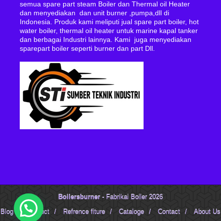
semua spare part steam Boiler dan Thermal oil Heater
dan menyediakan dan unit burner ,pumpa,dll di
Indonesia. Produk kami meliputi jual spare part boiler, hot
water boiler, thermal oil heater untuk marine kapal tanker
dan berbagai Industri lainnya. Kami juga menyediakan
sparepart boiler seperti burner dan part Dll.
Boilersburner
- Fabrikai Boiler 2026
Blog
/
Product
/
Refrence fiture
/
Cataloge
/
Contact
/
About Us