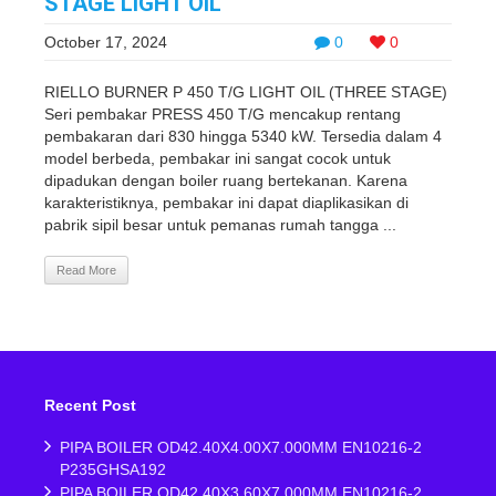
STAGE LIGHT OIL
October 17, 2024
0
0
RIELLO BURNER P 450 T/G LIGHT OIL (THREE STAGE)
Seri pembakar PRESS 450 T/G mencakup rentang
pembakaran dari 830 hingga 5340 kW. Tersedia dalam 4
model berbeda, pembakar ini sangat cocok untuk
dipadukan dengan boiler ruang bertekanan. Karena
karakteristiknya, pembakar ini dapat diaplikasikan di
pabrik sipil besar untuk pemanas rumah tangga ...
Read More
Recent Post
PIPA BOILER OD42.40X4.00X7.000MM EN10216-2
P235GHSA192
PIPA BOILER OD42.40X3.60X7.000MM EN10216-2