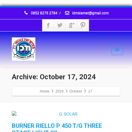
0852 8276 2784
/
idmslamet@gmail.com
Archive: October 17, 2024
Home
2024
October
17
BURNER RIELLO P 450 T/G THREE