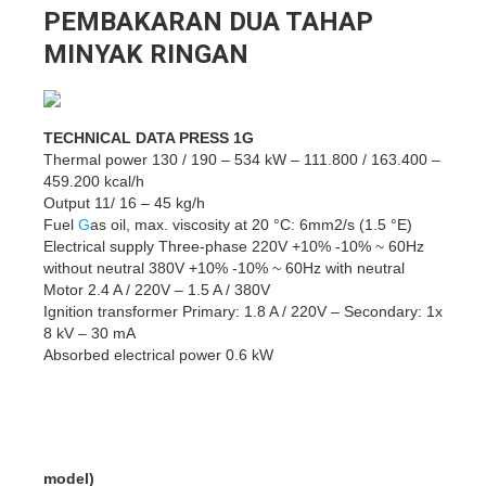
PEMBAKARAN DUA TAHAP
MINYAK RINGAN
TECHNICAL DATA PRESS 1G
Thermal power 130 / 190 – 534 kW – 111.800 / 163.400 –
459.200 kcal/h
Output 11/ 16 – 45 kg/h
Fuel
G
as oil, max. viscosity at 20 °C: 6mm2/s (1.5 °E)
Electrical supply Three-phase 220V +10% -10% ~ 60Hz
without neutral 380V +10% -10% ~ 60Hz with neutral
Motor 2.4 A / 220V – 1.5 A / 380V
Ignition transformer Primary: 1.8 A / 220V – Secondary: 1x
8 kV – 30 mA
Absorbed electrical power 0.6 kW
model)