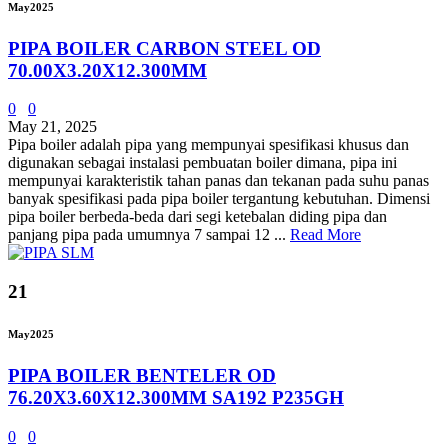
May
2025
PIPA BOILER CARBON STEEL OD
70.00X3.20X12.300MM
0
0
May 21, 2025
Pipa boiler adalah pipa yang mempunyai spesifikasi khusus dan
digunakan sebagai instalasi pembuatan boiler dimana, pipa ini
mempunyai karakteristik tahan panas dan tekanan pada suhu panas
banyak spesifikasi pada pipa boiler tergantung kebutuhan. Dimensi
pipa boiler berbeda-beda dari segi ketebalan diding pipa dan
panjang pipa pada umumnya 7 sampai 12 ...
Read More
21
May
2025
PIPA BOILER BENTELER OD
76.20X3.60X12.300MM SA192 P235GH
0
0