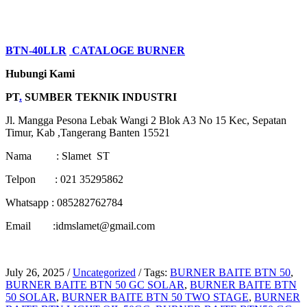
BTN-40LLR
CATALOGE BURNER
Hubungi Kami
PT
.
SUMBER TEKNIK INDUSTRI
Jl. Mangga Pesona Lebak Wangi 2 Blok A3 No 15 Kec, Sepatan
Timur, Kab ,Tangerang Banten 15521
Nama : Slamet ST
Telpon : 021 35295862
Whatsapp : 085282762784
Email :idmslamet@gmail.com
July 26, 2025
/
Uncategorized
/
Tags:
BURNER BAITE BTN 50
,
BURNER BAITE BTN 50 GC SOLAR
,
BURNER BAITE BTN
50 SOLAR
,
BURNER BAITE BTN 50 TWO STAGE
,
BURNER