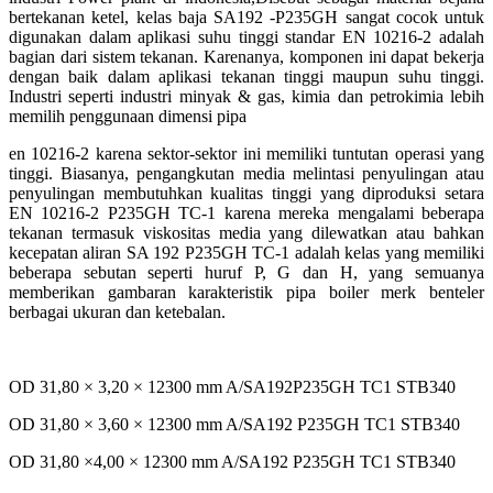
bertekanan ketel, kelas baja SA192 -P235GH sangat cocok untuk
digunakan
dalam aplikasi suhu tinggi standar EN 10216-2 adalah
bagian dari sistem
tekanan. Karenanya, komponen ini dapat bekerja
dengan baik dalam aplikasi tekanan tinggi maupun suhu
tinggi.
Industri seperti industri minyak & gas, kimia dan petrokimia lebih
memilih penggunaan dimensi pipa
en 10216-2 karena sektor-sektor ini memiliki tuntutan operasi yang
tinggi.
Biasanya, pengangkutan media melintasi penyulingan atau
penyulingan membutuhkan kualitas tinggi yang
diproduksi setara
EN 10216-2 P235GH TC-1 karena mereka mengalami beberapa
tekanan termasuk
viskositas media yang dilewatkan atau bahkan
kecepatan aliran SA 192 P235GH TC-1 adalah
kelas yang memiliki
beberapa sebutan seperti huruf P, G dan H, yang semuanya
memberikan gambaran
karakteristik pipa boiler merk benteler
berbagai ukuran dan ketebalan.
OD 31,80 × 3,20 × 12300 mm A/SA192P235GH TC1 STB340
OD 31,80 × 3,60 × 12300 mm A/SA192 P235GH TC1 STB340
OD 31,80 ×4,00 × 12300 mm A/SA192 P235GH TC1 STB340