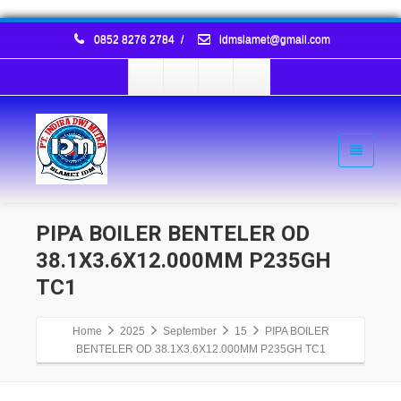
0852 8276 2784
/
idmslamet@gmail.com
PIPA BOILER BENTELER OD
38.1X3.6X12.000MM P235GH
TC1
Home
2025
September
15
PIPA BOILER
BENTELER OD 38.1X3.6X12.000MM P235GH TC1