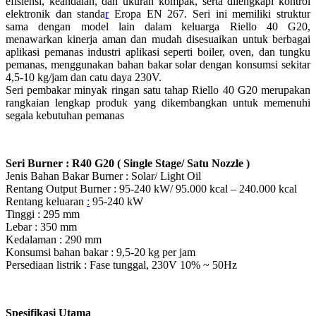
efisiensi, keandalan, dan ukuran kompak, serta dilengkapi kontrol
elektronik dan standa
r
Eropa EN 267. Seri ini memiliki struktur
sama dengan model lain dalam keluarga Riello 40 G20,
menawarkan kinerja aman dan mudah disesuaikan untuk berbagai
aplikasi pemanas industri aplikasi seperti boiler, oven, dan tungku
pemanas, menggunakan bahan bakar solar dengan konsumsi sekitar
4,5-10 kg/jam dan catu daya 230V.
Seri pembakar minyak ringan satu tahap Riello 40 G20 merupakan
rangkaian lengkap produk yang dikembangkan untuk memenuhi
segala kebutuhan pemanas
Seri Burner : R40 G20 ( Single Stage/ Satu Nozzle )
Jenis Bahan Bakar Burner : Solar/ Light Oil
Rentang Output Burner : 95-240 kW/ 95.000 kcal – 240.000 kcal
Rentang keluaran
:
95-240 kW
Tinggi : 295 mm
Lebar : 350 mm
Kedalaman : 290 mm
Konsumsi bahan bakar : 9,5-20 kg per jam
Persediaan listrik : Fase tunggal, 230V 10% ~ 50Hz
Spesifikasi Utama