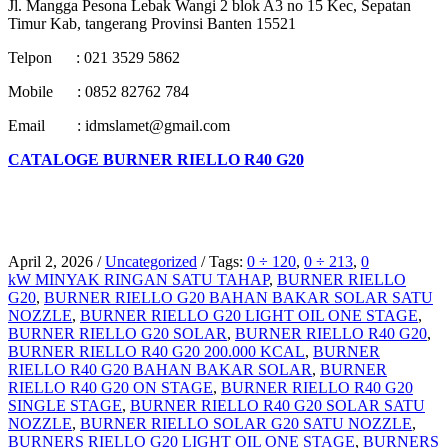
Jl. Mangga Pesona Lebak Wangi 2 blok A3 no 15 Kec, Sepatan
Timur Kab, tangerang Provinsi Banten 15521
Telpon : 021 3529 5862
Mobile : 0852 82762 784
Email : idmslamet@gmail.com
CATALOGE BURNER RIELLO R40 G20
April 2, 2026
/
Uncategorized
/
Tags:
0 ÷ 120
,
0 ÷ 213
,
0
kW MINYAK RINGAN SATU TAHAP
,
BURNER RIELLO
G20
,
BURNER RIELLO G20 BAHAN BAKAR SOLAR SATU
NOZZLE
,
BURNER RIELLO G20 LIGHT OIL ONE STAGE
,
BURNER RIELLO G20 SOLAR
,
BURNER RIELLO R40 G20
,
BURNER RIELLO R40 G20 200.000 KCAL
,
BURNER
RIELLO R40 G20 BAHAN BAKAR SOLAR
,
BURNER
RIELLO R40 G20 ON STAGE
,
BURNER RIELLO R40 G20
SINGLE STAGE
,
BURNER RIELLO R40 G20 SOLAR SATU
NOZZLE
,
BURNER RIELLO SOLAR G20 SATU NOZZLE
,
BURNERS RIELLO G20 LIGHT OIL ONE STAGE
,
BURNERS