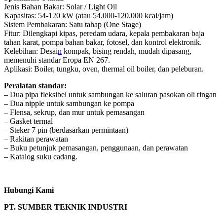
Jenis Bahan Bakar: Solar / Light Oil
Kapasitas: 54-120 kW (atau 54.000-120.000 kcal/jam)
Sistem Pembakaran: Satu tahap (One Stage)
Fitur: Dilengkapi kipas, peredam udara, kepala pembakaran baja
tahan karat, pompa bahan bakar, fotosel, dan kontrol elektronik.
Kelebihan: Desai
n
kompak, bising rendah, mudah dipasang,
memenuhi standar Eropa EN 267.
Aplikasi: Boiler, tungku, oven, thermal oil boiler, dan peleburan.
Peralatan standar:
– Dua pipa fleksibel untuk sambungan ke saluran pasokan oli ringan
– Dua nipple untuk sambungan ke pompa
– Flensa, sekrup, dan mur untuk pemasangan
– Gasket termal
– Steker 7 pin (berdasarkan permintaan)
– Rakitan perawatan
– Buku petunjuk pemasangan, penggunaan, dan perawatan
– Katalog suku cadang.
Hubungi Kami
PT. SUMBER TEKNIK INDUSTRI