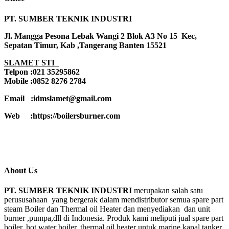
PT. SUMBER TEKNIK INDUSTRI
Jl. Mangga Pesona Lebak Wangi 2 Blok A3 No 15 Kec,
Sepatan Timur, Kab ,Tangerang Banten 15521
SLAMET STI
Telpon :021 35295862
Mobile :0852 8276 2784
Email :idmslamet@gmail.com
Web :https://boilersburner.com
About Us
PT. SUMBER TEKNIK INDUSTRI
merupakan salah satu
perususahaan yang bergerak dalam mendistributor semua spare part
steam Boiler dan Thermal oil Heater dan menyediakan dan unit
burner ,pumpa,dll di Indonesia. Produk kami meliputi jual spare part
boiler, hot water boiler, thermal oil heater untuk marine kapal tanker