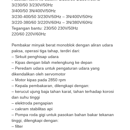
3/230/50 3/230V/50Hz
3/400/50 3N/400V/50Hz
3/230-400/50 3/230V/50Hz – 3N/400V/50Hz
3/220-380/60 3/220V/60Hz – 3N/380V/60Hz
Tegangan bantu: 230/50 230V/50Hz
220/60 220V/60Hz
Pembakar minyak berat monoblok dengan aliran udara
paksa, operasi tiga tahap, terdiri dari:
– Sirkuit penghisap udara
– Kipas dengan bilah melengkung ke depan
– Peredam udara untuk pengaturan udara yang
dikendalikan oleh servomotor
– Motor kipas pada 2850 rpm
– Kepala pembakaran, dilengkapi dengan:
– kerucut ujung baja tahan karat, tahan terhadap korosi
dan suhu tinggi
– elektroda pengapian
– cakram stabilitas api
– Pompa roda gigi untuk pasokan bahan bakar tekanan
tinggi, dilengkapi dengan:
– filter