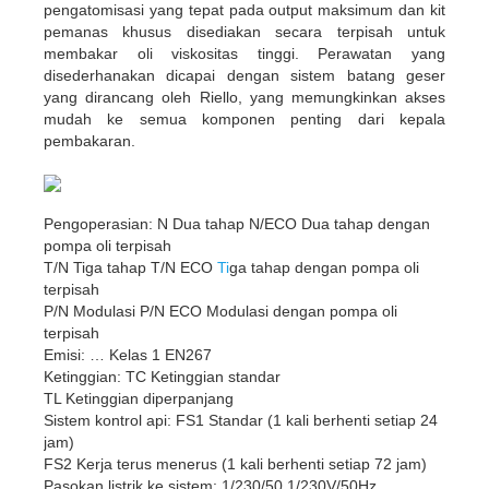
pengatomisasi yang tepat pada output maksimum dan kit
pemanas khusus disediakan secara terpisah untuk
membakar oli viskositas tinggi. Perawatan yang
disederhanakan dicapai dengan sistem batang geser
yang dirancang oleh Riello, yang memungkinkan akses
mudah ke semua komponen penting dari kepala
pembakaran.
Pengoperasian: N Dua tahap N/ECO Dua tahap dengan
pompa oli terpisah
T/N Tiga tahap T/N ECO
Ti
ga tahap dengan pompa oli
terpisah
P/N Modulasi P/N ECO Modulasi dengan pompa oli
terpisah
Emisi: … Kelas 1 EN267
Ketinggian: TC Ketinggian standar
TL Ketinggian diperpanjang
Sistem kontrol api: FS1 Standar (1 kali berhenti setiap 24
jam)
FS2 Kerja terus menerus (1 kali berhenti setiap 72 jam)
Pasokan listrik ke sistem: 1/230/50 1/230V/50Hz