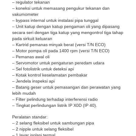
– regulator tekanan
– koneksi untuk memasang pengukur tekanan dan
vakumometer
– bypass internal untuk instalasi pipa tunggal
– Unit katup dengan katup pengaman oli yang dipasang
secara seri dengan tiga katup yang mengontrol tiga tahap
pada sirkuit keluaran
– Kartrid pemanas minyak berat (versi T/N ECO)
– Motor pompa oli pada 1400 rpm (versi T/N ECO)
– Pemanas awal oli
– Servomotor untuk pengaturan peredam udara
– Sel fotolistrik untuk deteksi api
– Kotak kontrol keselamatan pembakar
– Jendela inspeksi api
– Batang geser untuk pemasangan dan perawatan yang
lebih mudah
– Filter pelindung terhadap interferensi radio
– Tingkat perlindungan listrik IP X0D (IP 40).
Peralatan standar:
– 2 selang fleksibel untuk sambungan pipa
– 2 nipple untuk selang fleksibel
– 1 layar isolasi termal