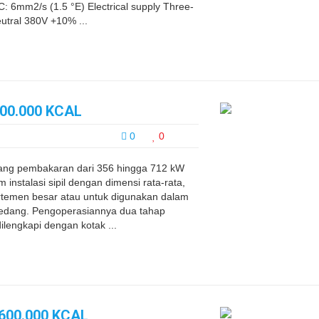
°C: 6mm2/s (1.5 °E) Electrical supply Three-
tral 380V +10% ...
00.000 KCAL
0
0
ng pembakaran dari 356 hingga 712 kW
instalasi sipil dengan dimensi rata-rata,
rtemen besar atau untuk digunakan dalam
au sedang. Pengoperasiannya dua tahap
lengkapi dengan kotak ...
600.000 KCAL