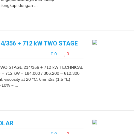
lengkapi dengan ...
14/356 ÷ 712 kW TWO STAGE
0
0
TWO STAGE 214/356 ÷ 712 kW TECHNICAL
– 712 kW – 184.000 / 306.200 – 612.300
l, viscosity at 20 °C: 6mm2/s (1.5 °E)
-10% ~ ...
SOLAR
0
0