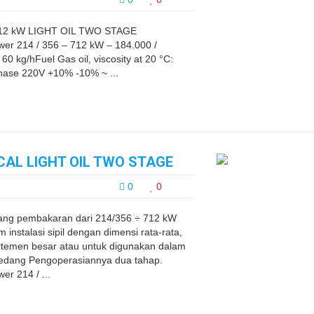
712 kW LIGHT OIL TWO STAGE
 214 / 356 – 712 kW – 184.000 /
60 kg/hFuel Gas oil, viscosity at 20 °C:
phase 220V +10% -10% ~ ...
KCAL LIGHT OIL TWO STAGE
0
0
ng pembakaran dari 214/356 ÷ 712 kW
instalasi sipil dengan dimensi rata-rata,
rtemen besar atau untuk digunakan dalam
au sedang Pengoperasiannya dua tahap.
 214 / ...