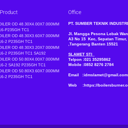
 Product
Office
PT. SUMBER TEKNIK INDUST
OILER OD 48.30X4.00X7.000MM
16-P235GH TC1
Jl. Mangga Pesona Lebak Wan
OILER OD 48.30X3.60X7.000MM
A3 No 15 Kec, Sepatan Timur,
16-2 P235GH TC1
,Tangerang Banten 15521
OILER OD 48.30X3.20X7.000MM
16-2 P235GH TC1 SA192
SLAMET STI
OILER OD 50.80X4.00X7.000MM
Telpon :021 35295862
Mobile :0852 8276 2784
16-2 SA192 P235GH TC1
OILER OD 50.80X3.60X7.000MM
Email :idmslamet@gmail.com
16-2 P235GH TC1
Web :https://boilersburner.