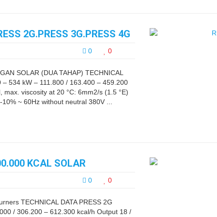
RESS 2G.PRESS 3G.PRESS 4G
0
0
NGAN SOLAR (DUA TAHAP) TECHNICAL
– 534 kW – 111.800 / 163.400 – 459.200
l, max. viscosity at 20 °C: 6mm2/s (1.5 °E)
-10% ~ 60Hz without neutral 380V ...
00.000 KCAL SOLAR
0
0
 Burners TECHNICAL DATA PRESS 2G
00 / 306.200 – 612.300 kcal/h Output 18 /