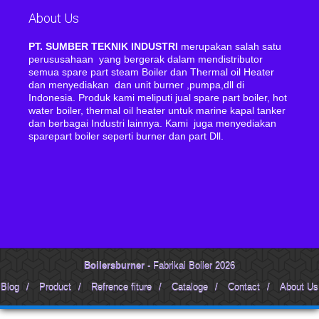
About Us
PT. SUMBER TEKNIK INDUSTRI
merupakan salah satu
perususahaan yang bergerak dalam mendistributor
semua spare part steam Boiler dan Thermal oil Heater
dan menyediakan dan unit burner ,pumpa,dll di
Indonesia. Produk kami meliputi jual spare part boiler, hot
water boiler, thermal oil heater untuk marine kapal tanker
dan berbagai Industri lainnya. Kami juga menyediakan
sparepart boiler seperti burner dan part Dll.
Boilersburner
- Fabrikai Boiler 2026
Blog
/
Product
/
Refrence fiture
/
Cataloge
/
Contact
/
About Us