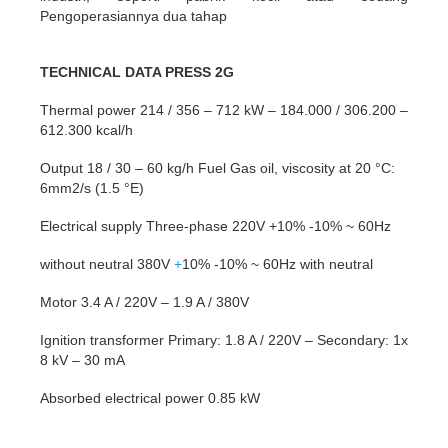
Pengoperasiannya dua tahap
TECHNICAL DATA PRESS 2G
Thermal power 214 / 356 – 712 kW – 184.000 / 306.200 –
612.300 kcal/h
Output 18 / 30 – 60 kg/h
Fuel Gas oil, viscosity at 20 °C:
6mm2/s (1.5 °E)
Electrical supply Three-phase 220V +10% -10% ~ 60Hz
without neutral 380V
+
10% -10% ~ 60Hz with neutral
Motor 3.4 A / 220V – 1.9 A / 380V
Ignition transformer Primary: 1.8 A / 220V – Secondary: 1x
8 kV – 30 mA
Absorbed electrical power 0.85 kW