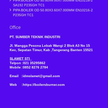
PIPA BOILER OD 50.80X4.00X7.000MM EN10216-2
SA192 P235GH TC1
PIPA BOILER OD 50.80X3.60X7.000MM EN10216-2
P235GH TC1
Office
PT. SUMBER TEKNIK INDUSTRI
Jl. Mangga Pesona Lebak Wangi 2 Blok A3 No 15
Kec, Sepatan Timur, Kab ,Tangerang Banten 15521
SLAMET STI
Telpon :021 35295862
Mobile :0852 8276 2784
Email :idmslamet@gmail.com
Web :https://boilersburner.com