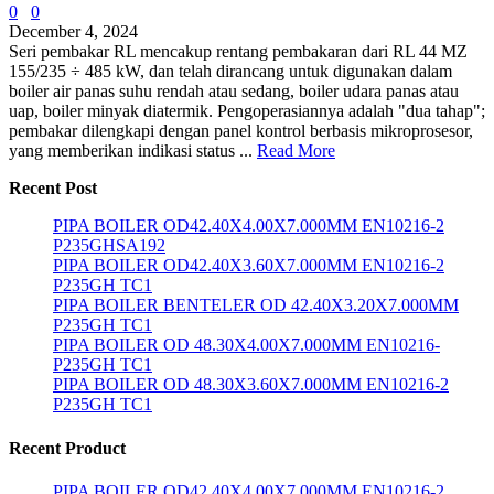
0
0
December 4, 2024
Seri pembakar RL mencakup rentang pembakaran dari RL 44 MZ
155/235 ÷ 485 kW, dan telah dirancang untuk digunakan dalam
boiler air panas suhu rendah atau sedang, boiler udara panas atau
uap, boiler minyak diatermik. Pengoperasiannya adalah "dua tahap";
pembakar dilengkapi dengan panel kontrol berbasis mikroprosesor,
yang memberikan indikasi status ...
Read More
Recent Post
PIPA BOILER OD42.40X4.00X7.000MM EN10216-2
P235GHSA192
PIPA BOILER OD42.40X3.60X7.000MM EN10216-2
P235GH TC1
PIPA BOILER BENTELER OD 42.40X3.20X7.000MM
P235GH TC1
PIPA BOILER OD 48.30X4.00X7.000MM EN10216-
P235GH TC1
PIPA BOILER OD 48.30X3.60X7.000MM EN10216-2
P235GH TC1
Recent Product
PIPA BOILER OD42.40X4.00X7.000MM EN10216-2