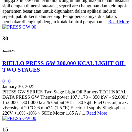
hingga 356 kW dan telah dirancang untuk digunakan dalam instalasi
sipil dengan dimensi rata-rata, seperti area bangunan dan kelompok
apartemen besar atau untuk digunakan dalam aplikasi industri,
seperti pabrik kecil atau sedang. Pengoperasiannya dua tahap;
pembakar dilengkapi dengan kotak kontrol pengaman ...
Read More
30
Jan
2025
RIELLO PRESS GW 300.000 KCAL LIGHT OIL
TWO STAGES
0
0
January 30, 2025
PRESS GW SERIES Two Stage Light Oil Burners TECHNICAL
DATA PRESS GW Thermal power 107 / 178 – 350 kW – 92.000 /
153.000 – 301.000 kcal/h Output 9/15 – 30 kg/h Fuel Gas oil, max.
viscosity at 20 °C: 6 mm2/s (1.5 °E) Electrical supply Single-phase
220V +10% -10% ~ 60Hz Motor 1.85 A / ...
Read More
15