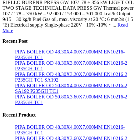
RIELLO BURENR PRESS GW 107/178 ÷ 356 kW LIGHT OIL
TWO STAGE TECHNICAL DATA PRESS GW Thermal power
107 / 178 – 350 kW – 92.000 / 153.000 – 301.000 kcal/h Output
9/15 – 30 kg/h Fuel Gas oil, max. viscosity at 20 °C: 6 mm2/s (1.5
°E) Electrical supply Single-phase 220V +10% -10% ~ ...
Read
More
Recent Post
PIPA BOILER OD 48.30X4.00X7.000MM EN10216-
P235GH TC1
PIPA BOILER OD 48.30X3.60X7.000MM EN10216-2
P235GH TC1
PIPA BOILER OD 48.30X3.20X7.000MM EN10216-2
P235GH TC1 SA192
PIPA BOILER OD 50.80X4.00X7.000MM EN10216-2
SA192 P235GH TC1
PIPA BOILER OD 50.80X3.60X7.000MM EN10216-2
P235GH TC1
Recent Product
PIPA BOILER OD 48.30X4.00X7.000MM EN10216-
P235GH TC1
PIPA BOILER OD 48.30X3.60X7.000MM EN10216-2