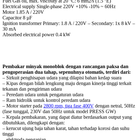
Fuel Gas oil, max. viscosity at 20 °C: 6 mm2/s (1.5 °E)
Electrical supply Single-phase 220V +10% -10% ~ 60Hz
Motor 1.85 A / 220V
Capacitor 8 µF
Ignition transformer Primary: 1.8 A / 220V – Secondary: 1x 8 kV –
30 mA
Absorbed electrical power 0.4 kW
Pembakar minyak monoblok dengan rancangan paksa dan
pengoperasian dua tahap, sepenuhnya otomatis, terdiri dari:
– Sirkuit penghisapan udara yang dilapisi bahan kedap suara
– Kipas dengan bilah lengkung maju dengan kinerja tinggi terkait
tekanan dan pengiriman udara
– Peredam udara untuk pengaturan udara
– Ram hidrolik untuk kontrol peredam udara
– Motor starter pada
2800 rpm, tiga fase 400V
dengan netral, 50Hz
(fase tunggal, 230V dan 50Hz untuk model PRESS GW)
– Kepala pembakaran, yang dapat diatur berdasarkan output yang
dibutuhkan, dilengkapi dengan:
– kerucut ujung baja tahan karat, tahan terhadap korosi dan suhu
tinggi
– elektroda pengapian