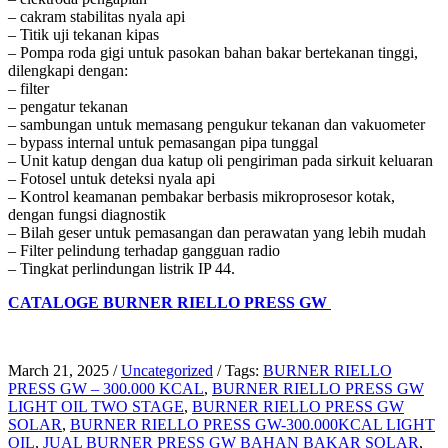
– cakram stabilitas nyala api
– Titik uji tekanan kipas
– Pompa roda gigi untuk pasokan bahan bakar bertekanan tinggi,
dilengkapi dengan:
– filter
– pengatur tekanan
– sambungan untuk memasang pengukur tekanan dan vakuometer
– bypass internal untuk pemasangan pipa tunggal
– Unit katup dengan dua katup oli pengiriman pada sirkuit keluaran
– Fotosel untuk deteksi nyala api
– Kontrol keamanan pembakar berbasis mikroprosesor kotak,
dengan fungsi diagnostik
– Bilah geser untuk pemasangan dan perawatan yang lebih mudah
– Filter pelindung terhadap gangguan radio
– Tingkat perlindungan listrik IP 44.
CATALOGE BURNER RIELLO PRESS GW
March 21, 2025
/
Uncategorized
/
Tags:
BURNER RIELLO
PRESS GW – 300.000 KCAL
,
BURNER RIELLO PRESS GW
LIGHT OIL TWO STAGE
,
BURNER RIELLO PRESS GW
SOLAR
,
BURNER RIELLO PRESS GW-300.000KCAL LIGHT
OIL
,
JUAL BURNER PRESS GW BAHAN BAKAR SOLAR
,