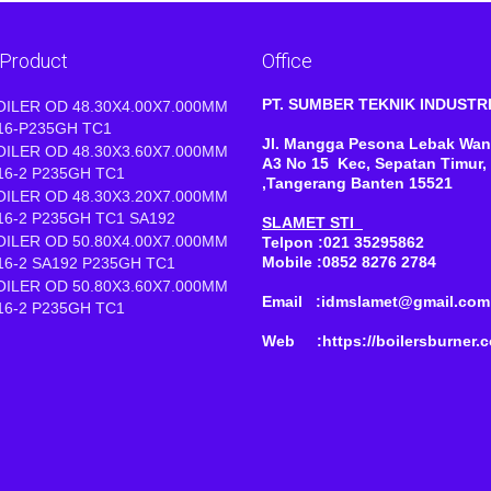
 Product
Office
PT. SUMBER TEKNIK INDUST
OILER OD 48.30X4.00X7.000MM
16-P235GH TC1
Jl. Mangga Pesona Lebak Wan
OILER OD 48.30X3.60X7.000MM
A3 No 15 Kec, Sepatan Timur,
16-2 P235GH TC1
,Tangerang Banten 15521
OILER OD 48.30X3.20X7.000MM
16-2 P235GH TC1 SA192
SLAMET STI
OILER OD 50.80X4.00X7.000MM
Telpon :021 35295862
Mobile :0852 8276 2784
16-2 SA192 P235GH TC1
OILER OD 50.80X3.60X7.000MM
Email :idmslamet@gmail.com
16-2 P235GH TC1
Web :https://boilersburner.