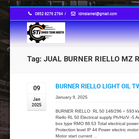
0852 8276 2784
/
idmslamet@gmail.com
Tag: JUAL BURNER RIELLO MZ
BURNER RIELLO LIGHT OIL T
09
January 9, 2025
Jan
2025
BURNER RIELLO RL 50 148/296 ÷ 593 k
Riello RL 50 Electrical supply Ph/Hz/V -5 Au
box type RMO 88.53 Total electrical power 
Protection level IP 44 Power electric moto
Motor start current ...