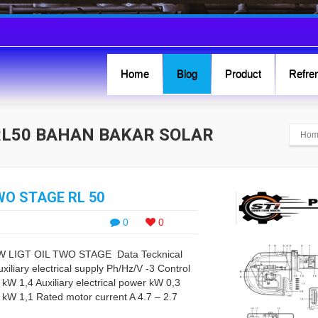
Home
Blog
Product
Refren
 RL50 BAHAN BAKAR SOLAR
Hom
WO STAGE RL 50
0
0
W LIGT OIL TWO STAGE Data Tecknical
xiliary electrical supply Ph/Hz/V -3 Control
kW 1,4 Auxiliary electrical power kW 0,3
r kW 1,1 Rated motor current A 4.7 – 2.7