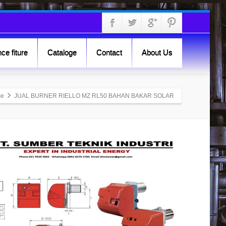
ce fiture
Cataloge
Contact
About Us
e
JUAL BURNER RIELLO MZ RL50 BAHAN BAKAR SOLAR