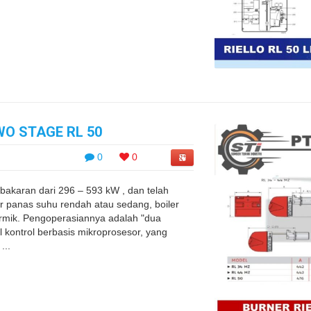
WO STAGE RL 50
0
0
akaran dari 296 – 593 kW , dan telah
ir panas suhu rendah atau sedang, boiler
ermik. Pengoperasiannya adalah "dua
 kontrol berbasis mikroprosesor, yang
...