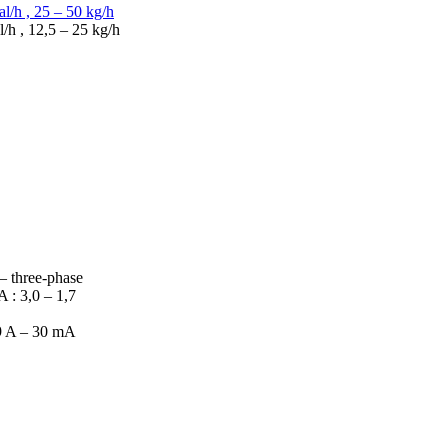
/h , 25 – 50 kg/h
h , 12,5 – 25 kg/h
 three-phase
: 3,0 – 1,7
9 A – 30 mA