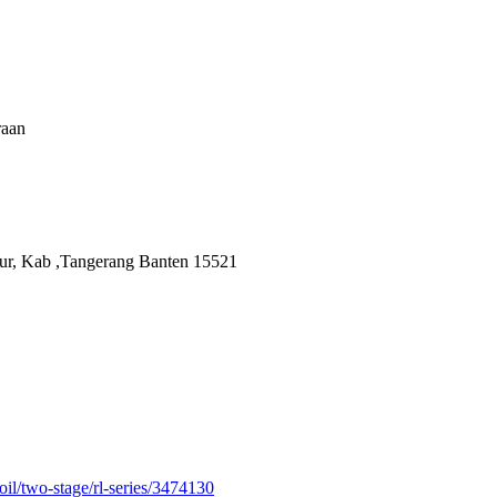
raan
ur, Kab ,Tangerang Banten 15521
-oil/two-stage/rl-series/3474130