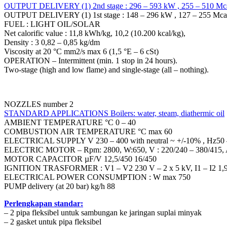
OUTPUT DELIVERY (1) 2nd stage : 296 – 593 kW , 255 – 510 Mcal
OUTPUT DELIVERY (1) 1st stage : 148 – 296 kW , 127 – 255 Mcal/
FUEL : LIGHT OIL/SOLAR
Net calorific value : 11,8 kWh/kg, 10,2 (10.200 kcal/kg),
Density : 3 0,82 – 0,85 kg/dm
Viscosity at 20 °C mm2/s max 6 (1,5 °E – 6 cSt)
OPERATION – Intermittent (min. 1 stop in 24 hours).
Two-stage (high and low flame) and single-stage (all – nothing).
NOZZLES number 2
STANDARD APPLICATIONS Boilers: water, steam, diathermic oil
AMBIENT TEMPERATURE °C 0 – 40
COMBUSTION AIR TEMPERATURE °C max 60
ELECTRICAL SUPPLY V 230 – 400 with neutral ~ +/-10% , Hz50 –
ELECTRIC MOTOR – Rpm: 2800, W:650, V : 220/240 – 380/415, A 
MOTOR CAPACITOR µF/V 12,5/450 16/450
IGNITION TRASFORMER : V1 – V2 230 V – 2 x 5 kV, I1 – I2 1,
ELECTRICAL POWER CONSUMPTION : W max 750
PUMP delivery (at 20 bar) kg/h 88
Perlengkapan standar:
– 2 pipa fleksibel untuk sambungan ke jaringan suplai minyak
– 2 gasket untuk pipa fleksibel