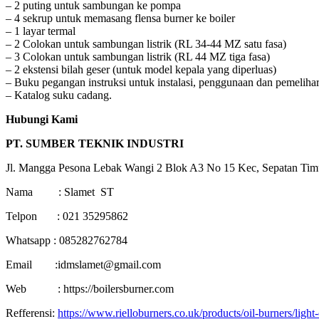
– 2 puting untuk sambungan ke pompa
– 4 sekrup untuk memasang flensa burner ke boiler
– 1 layar termal
– 2 Colokan untuk sambungan listrik (RL 34-44 MZ satu fasa)
– 3 Colokan untuk sambungan listrik (RL 44 MZ tiga fasa)
– 2 ekstensi bilah geser (untuk model kepala yang diperluas)
– Buku pegangan instruksi untuk instalasi, penggunaan dan pemeliha
– Katalog suku cadang.
Hubungi Kami
PT. SUMBER TEKNIK INDUSTRI
Jl. Mangga Pesona Lebak Wangi 2 Blok A3 No 15 Kec, Sepatan Tim
Nama : Slamet ST
Telpon : 021 35295862
Whatsapp : 085282762784
Email :idmslamet@gmail.com
Web : https://boilersburner.com
Refferensi:
https://www.rielloburners.co.uk/products/oil-burners/light