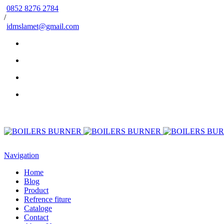
0852 8276 2784
/
idmslamet@gmail.com
Navigation
Home
Blog
Product
Refrence fiture
Cataloge
Contact