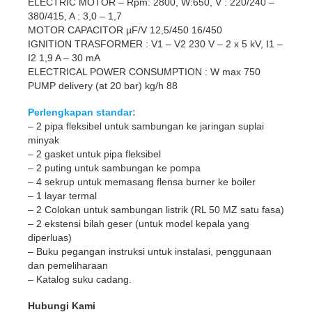
ELECTRIC MOTOR – Rpm: 2800, W:650, V : 220/240 –
380/415, A : 3,0 – 1,7
MOTOR CAPACITOR µF/V 12,5/450 16/450
IGNITION TRASFORMER : V1 – V2 230 V – 2 x 5 kV, I1 –
I2 1,9 A – 30 mA
ELECTRICAL POWER CONSUMPTION : W max 750
PUMP delivery (at 20 bar) kg/h 88
Perlengkapan standar:
– 2 pipa fleksibel untuk sambungan ke jaringan suplai
minyak
– 2 gasket untuk pipa fleksibel
– 2 puting untuk sambungan ke pompa
– 4 sekrup untuk memasang flensa burner ke boiler
– 1 layar termal
– 2 Colokan untuk sambungan listrik (RL 50 MZ satu fasa)
– 2 ekstensi bilah geser (untuk model kepala yang
diperluas)
– Buku pegangan instruksi untuk instalasi, penggunaan
dan pemeliharaan
– Katalog suku cadang.
Hubungi Kami