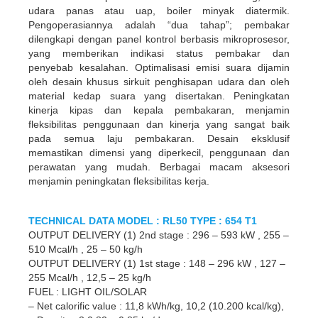
udara panas atau uap, boiler minyak diatermik.
Pengoperasiannya adalah “dua tahap”; pembakar
dilengkapi dengan panel kontrol berbasis mikroprosesor,
yang memberikan indikasi status pembakar dan
penyebab kesalahan. Optimalisasi emisi suara dijamin
oleh desain khusus sirkuit penghisapan udara dan oleh
material kedap suara yang disertakan. Peningkatan
kinerja kipas dan kepala pembakaran, menjamin
fleksibilitas penggunaan dan kinerja yang sangat baik
pada semua laju pembakaran. Desain eksklusif
memastikan dimensi yang diperkecil, penggunaan dan
perawatan yang mudah. ​​Berbagai macam aksesori
menjamin peningkatan fleksibilitas kerja.
TECHNICAL DATA MODEL : RL50 TYPE : 654 T1
OUTPUT DELIVERY (1) 2nd stage : 296 – 593 kW , 255 –
510 Mcal/h , 25 – 50 kg/h
OUTPUT DELIVERY (1) 1st stage : 148 – 296 kW , 127 –
255 Mcal/h , 12,5 – 25 kg/h
FUEL : LIGHT OIL/SOLAR
– Net calorific value : 11,8 kWh/kg, 10,2 (10.200 kcal/kg),