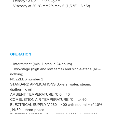
– Density : 3 0,82 – 0,85 kg/dm
– Viscosity at 20 °C mm2/s max 6 (1,5 °E – 6 cSt)
OPERATION
– Intermittent (min. 1 stop in 24 hours).
_ Two-stage (high and low flame) and single-stage (all –
nothing).
NOZZLES number 2
STANDARD APPLICATIONS Boilers: water, steam,
diathermic oil
AMBIENT TEMPERATURE °C 0 – 40
COMBUSTION AIR TEMPERATURE °C max 60
ELECTRICAL SUPPLY V 230 – 400 with neutral ~ +/-10%
, Hz50 – three-phase