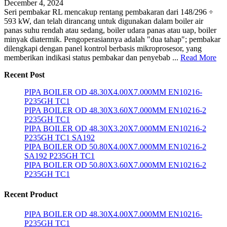
December 4, 2024
Seri pembakar RL mencakup rentang pembakaran dari 148/296 ÷
593 kW, dan telah dirancang untuk digunakan dalam boiler air
panas suhu rendah atau sedang, boiler udara panas atau uap, boiler
minyak diatermik. Pengoperasiannya adalah "dua tahap"; pembakar
dilengkapi dengan panel kontrol berbasis mikroprosesor, yang
memberikan indikasi status pembakar dan penyebab ...
Read More
Recent Post
PIPA BOILER OD 48.30X4.00X7.000MM EN10216-
P235GH TC1
PIPA BOILER OD 48.30X3.60X7.000MM EN10216-2
P235GH TC1
PIPA BOILER OD 48.30X3.20X7.000MM EN10216-2
P235GH TC1 SA192
PIPA BOILER OD 50.80X4.00X7.000MM EN10216-2
SA192 P235GH TC1
PIPA BOILER OD 50.80X3.60X7.000MM EN10216-2
P235GH TC1
Recent Product
PIPA BOILER OD 48.30X4.00X7.000MM EN10216-
P235GH TC1