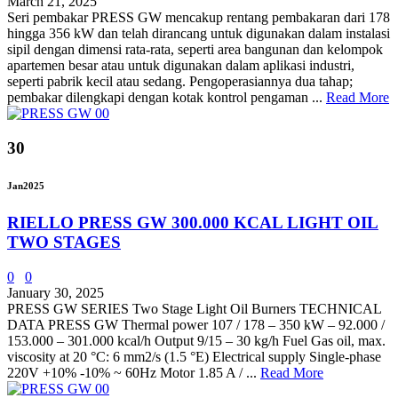
March 21, 2025
Seri pembakar PRESS GW mencakup rentang pembakaran dari 178
hingga 356 kW dan telah dirancang untuk digunakan dalam instalasi
sipil dengan dimensi rata-rata, seperti area bangunan dan kelompok
apartemen besar atau untuk digunakan dalam aplikasi industri,
seperti pabrik kecil atau sedang. Pengoperasiannya dua tahap;
pembakar dilengkapi dengan kotak kontrol pengaman ...
Read More
30
Jan
2025
RIELLO PRESS GW 300.000 KCAL LIGHT OIL
TWO STAGES
0
0
January 30, 2025
PRESS GW SERIES Two Stage Light Oil Burners TECHNICAL
DATA PRESS GW Thermal power 107 / 178 – 350 kW – 92.000 /
153.000 – 301.000 kcal/h Output 9/15 – 30 kg/h Fuel Gas oil, max.
viscosity at 20 °C: 6 mm2/s (1.5 °E) Electrical supply Single-phase
220V +10% -10% ~ 60Hz Motor 1.85 A / ...
Read More