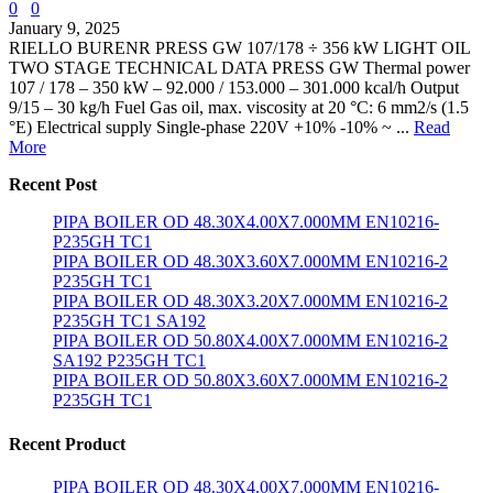
0
0
January 9, 2025
RIELLO BURENR PRESS GW 107/178 ÷ 356 kW LIGHT OIL
TWO STAGE TECHNICAL DATA PRESS GW Thermal power
107 / 178 – 350 kW – 92.000 / 153.000 – 301.000 kcal/h Output
9/15 – 30 kg/h Fuel Gas oil, max. viscosity at 20 °C: 6 mm2/s (1.5
°E) Electrical supply Single-phase 220V +10% -10% ~ ...
Read
More
Recent Post
PIPA BOILER OD 48.30X4.00X7.000MM EN10216-
P235GH TC1
PIPA BOILER OD 48.30X3.60X7.000MM EN10216-2
P235GH TC1
PIPA BOILER OD 48.30X3.20X7.000MM EN10216-2
P235GH TC1 SA192
PIPA BOILER OD 50.80X4.00X7.000MM EN10216-2
SA192 P235GH TC1
PIPA BOILER OD 50.80X3.60X7.000MM EN10216-2
P235GH TC1
Recent Product
PIPA BOILER OD 48.30X4.00X7.000MM EN10216-