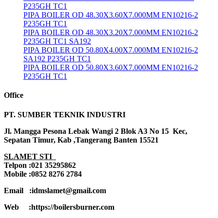
P235GH TC1
PIPA BOILER OD 48.30X3.60X7.000MM EN10216-2
P235GH TC1
PIPA BOILER OD 48.30X3.20X7.000MM EN10216-2
P235GH TC1 SA192
PIPA BOILER OD 50.80X4.00X7.000MM EN10216-2
SA192 P235GH TC1
PIPA BOILER OD 50.80X3.60X7.000MM EN10216-2
P235GH TC1
Office
PT. SUMBER TEKNIK INDUSTRI
Jl. Mangga Pesona Lebak Wangi 2 Blok A3 No 15 Kec,
Sepatan Timur, Kab ,Tangerang Banten 15521
SLAMET STI
Telpon :021 35295862
Mobile :0852 8276 2784
Email :idmslamet@gmail.com
Web :https://boilersburner.com