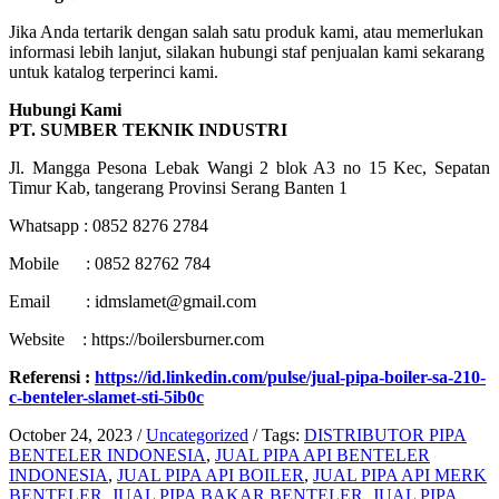
Jika Anda tertarik dengan salah satu produk kami, atau memerlukan
informasi lebih lanjut, silakan hubungi staf penjualan kami sekarang
untuk katalog terperinci kami.
Hubungi Kami
PT. SUMBER TEKNIK INDUSTRI
Jl. Mangga Pesona Lebak Wangi 2 blok A3 no 15 Kec, Sepatan
Timur Kab, tangerang Provinsi Serang Banten 1
Whatsapp : 0852 8276 2784
Mobile : 0852 82762 784
Email : idmslamet@gmail.com
Website : https://boilersburner.com
Referensi :
https://id.linkedin.com/pulse/jual-pipa-boiler-sa-210-
c-benteler-slamet-sti-5ib0c
October 24, 2023
/
Uncategorized
/
Tags:
DISTRIBUTOR PIPA
BENTELER INDONESIA
,
JUAL PIPA API BENTELER
INDONESIA
,
JUAL PIPA API BOILER
,
JUAL PIPA API MERK
BENTELER
,
JUAL PIPA BAKAR BENTELER
,
JUAL PIPA