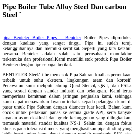
Pipe Boiler Tube Alloy Steel Dan carbon
Steel `
pipa Benteler Boiler Pipes – Benteler
Boiler Pipes diproduksi
dengan kualitas yang sangat tinggi. Pipa ini sudah teruji
ketangguhannya dan memiliki sertifikat. Seperti yang kita ketahui
bersama Benteler adalah salah satu perusahaan manufaktur
terkemuka dan profesional.Kami memiliki stok produk Pipa Boiler
Benteler dengan tipe sebagai berikut.
BENTELER Steel/Tube memasok Pipa Saluran kualitas permukaan
terbaik untuk suhu ekstrem, lingkungan asam dan korosif.
Penawaran kami meliputi tabung Quad Stencil, Q&T, dan PSL2
yang sesuai dengan standar industri dan pelanggan. Kami terus
memperluas kemitraan dalam jaringan penjualan kami, sehingga
kami dapat menawarkan layanan terbaik kepada pelanggan kami di
pasar untuk Pipa Saluran dengan diameter luar kecil. Bahan kami
cocok untuk perlakuan panas ke semua grade API, serta banyak
layanan asam eksklusif dan grade ketangguhan yang ditingkatkan,
termasuk material standar kualitas NS-1. Selain itu, dengan fokus
khusus pada toleransi dimensi yang menghasilkan pipa dinding yang
lebih berat, mitra kami dapat dengan mudah menjamin 95% sisa