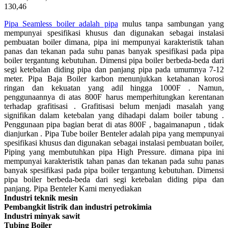
130,46
Pipa Seamless boiler adalah pipa
mulus tanpa sambungan yang
mempunyai spesifikasi khusus dan digunakan sebagai instalasi
pembuatan boiler dimana, pipa ini mempunyai karakteristik tahan
panas dan tekanan pada suhu panas banyak spesifikasi pada pipa
boiler tergantung kebutuhan. Dimensi pipa boiler berbeda-beda dari
segi ketebalan diding pipa dan panjang pipa pada umumnya 7-12
meter. Pipa Baja Boiler karbon menunjukkan ketahanan korosi
ringan dan kekuatan yang adil hingga 1000F . Namun,
penggunaannya di atas 800F harus memperhitungkan kerentanan
terhadap grafitisasi . Grafitisasi belum menjadi masalah yang
signifikan dalam ketebalan yang dihadapi dalam boiler tabung .
Penggunaan pipa bagian berat di atas 800F , bagaimanapun , tidak
dianjurkan . Pipa Tube boiler Benteler adalah pipa yang mempunyai
spesifikasi khusus dan digunakan sebagai instalasi pembuatan boiler,
Piping yang membutuhkan pipa High Pressure. dimana pipa ini
mempunyai karakteristik tahan panas dan tekanan pada suhu panas
banyak spesifikasi pada pipa boiler tergantung kebutuhan. Dimensi
pipa boiler berbeda-beda dari segi ketebalan diding pipa dan
panjang. Pipa Benteler Kami menyediakan
Industri teknik mesin
Pembangkit listrik dan industri petrokimia
Industri minyak sawit
Tubing Boiler