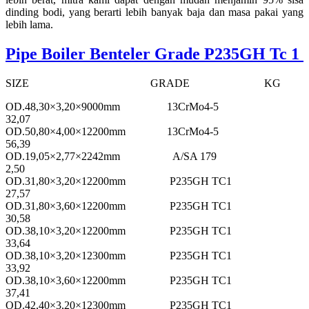
dinding bodi, yang berarti lebih banyak baja dan masa pakai yang
lebih lama.
Pipe Boiler Benteler Grade P235GH Tc 1
SIZE GRADE KG
OD.48,30×3,20×9000mm 13CrMo4-5
32,07
OD.50,80×4,00×12200mm 13CrMo4-5
56,39
OD.19,05×2,77×2242mm A/SA 179
2,50
OD.31,80×3,20×12200mm P235GH TC1
27,57
OD.31,80×3,60×12200mm P235GH TC1
30,58
OD.38,10×3,20×12200mm P235GH TC1
33,64
OD.38,10×3,20×12300mm P235GH TC1
33,92
OD.38,10×3,60×12200mm P235GH TC1
37,41
OD.42,40×3,20×12300mm P235GH TC1