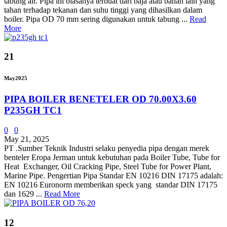
tabung air. Pipa ini biasanya terbuat dari baja atau bahan lain yang
tahan terhadap tekanan dan suhu tinggi yang dihasilkan dalam
boiler. Pipa OD 70 mm sering digunakan untuk tabung ...
Read
More
21
May
2025
PIPA BOILER BENETELER OD 70.00X3.60
P235GH TC1
0
0
May 21, 2025
PT .Sumber Teknik Industri selaku penyedia pipa dengan merek
benteler Eropa Jerman untuk kebutuhan pada Boiler Tube, Tube for
Heat Exchanger, Oil Cracking Pipe, Steel Tube for Power Plant,
Marine Pipe. Pengertian Pipa Standar EN 10216 DIN 17175 adalah:
EN 10216 Euronorm memberikan speck yang standar DIN 17175
dan 1629 ...
Read More
12