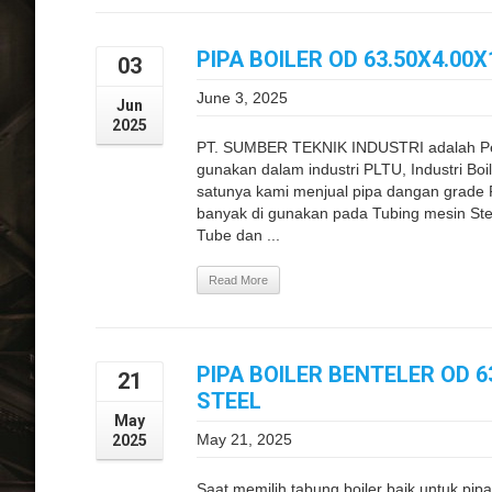
PIPA BOILER OD 63.50X4.00
03
June 3, 2025
Jun
2025
PT. SUMBER TEKNIK INDUSTRI adalah Peru
gunakan dalam industri PLTU, Industri Boi
satunya kami menjual pipa dangan grade 
banyak di gunakan pada Tubing mesin Ste
Tube dan ...
Read More
PIPA BOILER BENTELER OD 
21
STEEL
May
May 21, 2025
2025
Saat memilih tabung boiler baik untuk pipa