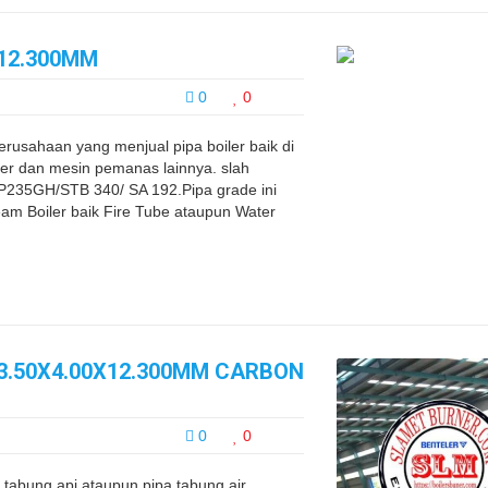
X12.300MM
0
0
sahaan yang menjual pipa boiler baik di
ler dan mesin pemanas lainnya. slah
P235GH/STB 340/ SA 192.Pipa grade ini
am Boiler baik Fire Tube ataupun Water
63.50X4.00X12.300MM CARBON
0
0
 tabung api ataupun pipa tabung air,