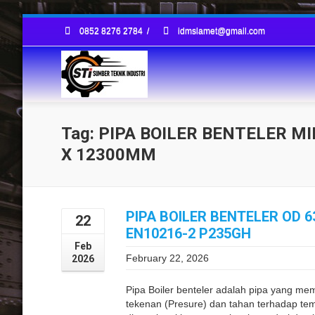
0852 8276 2784
/
idmslamet@gmail.com
Tag: PIPA BOILER BENTELER MI
X 12300MM
PIPA BOILER BENTELER OD 6
22
EN10216-2 P235GH
Feb
February 22, 2026
2026
Pipa Boiler benteler adalah pipa yang memp
tekenan (Presure) dan tahan terhadap temp