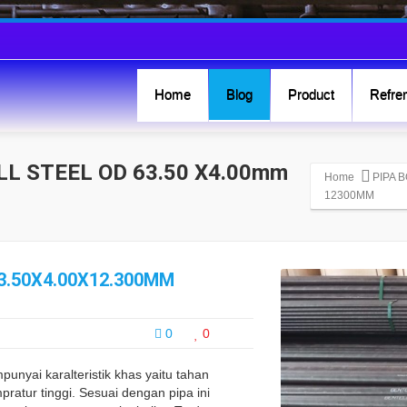
Home
Blog
Product
Refren
LL STEEL OD 63.50 X4.00mm
Home
PIPA 
12300MM
3.50X4.00X12.300MM
0
0
unyai karalteristik khas yaitu tahan
ratur tinggi. Sesuai dengan pipa ini