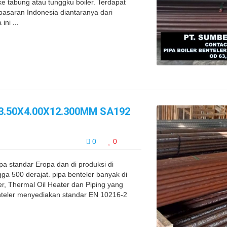
e tabung atau tunggku boiler. Terdapat
pasaran Indonesia diantaranya dari
ni ...
3.50X4.00X12.300MM SA192
0
0
pa standar Eropa dan di produksi di
a 500 derajat. pipa benteler banyak di
er, Thermal Oil Heater dan Piping yang
nteler menyediakan standar EN 10216-2