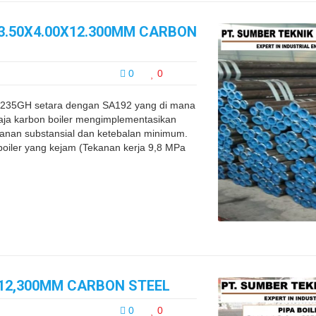
63.50X4.00X12.300MM CARBON
0
0
 P235GH setara dengan SA192 yang di mana
a karbon boiler mengimplementasikan
kanan substansial dan ketebalan minimum.
boiler yang kejam (Tekanan kerja 9,8 MPa
0X12,300MM CARBON STEEL
0
0