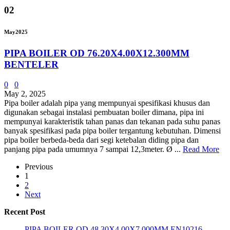
02
May
2025
PIPA BOILER OD 76.20X4.00X12.300MM
BENTELER
0
0
May 2, 2025
Pipa boiler adalah pipa yang mempunyai spesifikasi khusus dan
digunakan sebagai instalasi pembuatan boiler dimana, pipa ini
mempunyai karakteristik tahan panas dan tekanan pada suhu panas
banyak spesifikasi pada pipa boiler tergantung kebutuhan. Dimensi
pipa boiler berbeda-beda dari segi ketebalan diding pipa dan
panjang pipa pada umumnya 7 sampai 12,3meter. Ø ...
Read More
Previous
1
2
Next
Recent Post
PIPA BOILER OD 48.30X4.00X7.000MM EN10216-