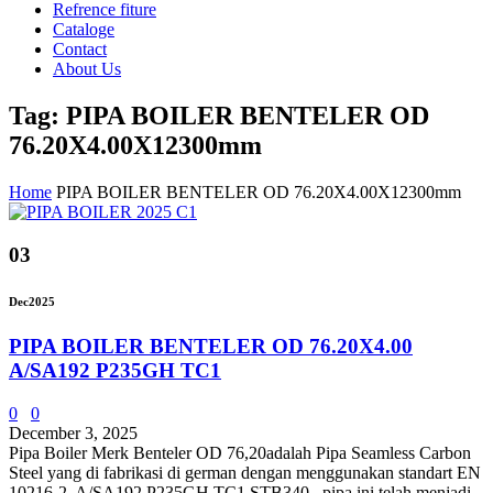
Refrence fiture
Cataloge
Contact
About Us
Tag: PIPA BOILER BENTELER OD
76.20X4.00X12300mm
Home
PIPA BOILER BENTELER OD 76.20X4.00X12300mm
03
Dec
2025
PIPA BOILER BENTELER OD 76.20X4.00
A/SA192 P235GH TC1
0
0
December 3, 2025
Pipa Boiler Merk Benteler OD 76,20adalah Pipa Seamless Carbon
Steel yang di fabrikasi di german dengan menggunakan standart EN
10216-2 A/SA192 P235GH TC1 STB340 . pipa ini telah menjadi