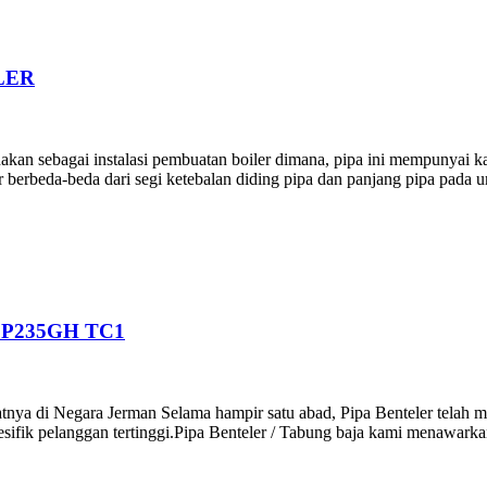
LER
akan sebagai instalasi pembuatan boiler dimana, pipa ini mempunyai k
er berbeda-beda dari segi ketebalan diding pipa dan panjang pipa pada 
 P235GH TC1
epatnya di Negara Jerman Selama hampir satu abad, Pipa Benteler tela
sifik pelanggan tertinggi.Pipa Benteler / Tabung baja kami menawarkan