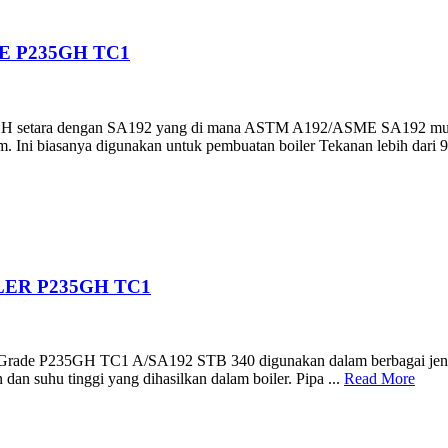
DE P235GH TC1
GH setara dengan SA192 yang di mana ASTM A192/ASME SA192 mulus 
. Ini biasanya digunakan untuk pembuatan boiler Tekanan lebih dari 9,
LER P235GH TC1
rade P235GH TC1 A/SA192 STB 340 digunakan dalam berbagai jenis boi
 dan suhu tinggi yang dihasilkan dalam boiler. Pipa ...
Read More