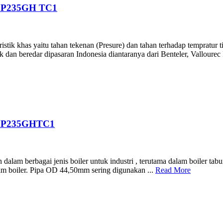
 P235GH TC1
ik khas yaitu tahan tekenan (Presure) dan tahan terhadap tempratur ti
 dan beredar dipasaran Indonesia diantaranya dari Benteler, Vallourec
 P235GHTC1
am berbagai jenis boiler untuk industri , terutama dalam boiler tabung
lam boiler. Pipa OD 44,50mm sering digunakan ...
Read More