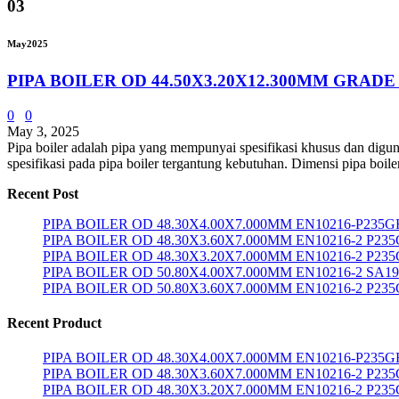
03
May
2025
PIPA BOILER OD 44.50X3.20X12.300MM GRADE
0
0
May 3, 2025
Pipa boiler adalah pipa yang mempunyai spesifikasi khusus dan digun
spesifikasi pada pipa boiler tergantung kebutuhan. Dimensi pipa boil
Recent Post
PIPA BOILER OD 48.30X4.00X7.000MM EN10216-P235G
PIPA BOILER OD 48.30X3.60X7.000MM EN10216-2 P23
PIPA BOILER OD 48.30X3.20X7.000MM EN10216-2 P23
PIPA BOILER OD 50.80X4.00X7.000MM EN10216-2 SA1
PIPA BOILER OD 50.80X3.60X7.000MM EN10216-2 P23
Recent Product
PIPA BOILER OD 48.30X4.00X7.000MM EN10216-P235G
PIPA BOILER OD 48.30X3.60X7.000MM EN10216-2 P23
PIPA BOILER OD 48.30X3.20X7.000MM EN10216-2 P23