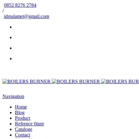
0852 8276 2784
/
idmslamet@gmail.com
Navigation
Home
Blog
Product
Refrence fiture
Cataloge
Contact