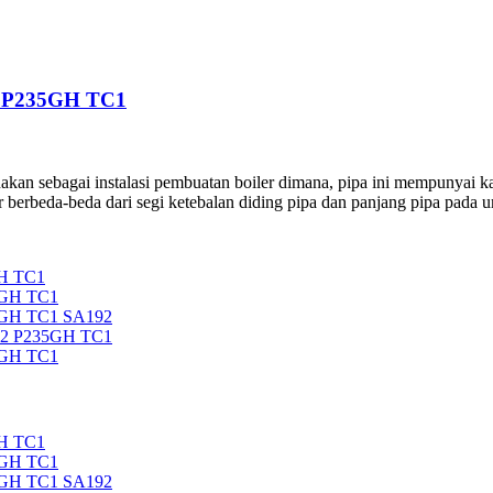
 P235GH TC1
akan sebagai instalasi pembuatan boiler dimana, pipa ini mempunyai k
er berbeda-beda dari segi ketebalan diding pipa dan panjang pipa pada
H TC1
5GH TC1
5GH TC1 SA192
92 P235GH TC1
5GH TC1
H TC1
5GH TC1
5GH TC1 SA192