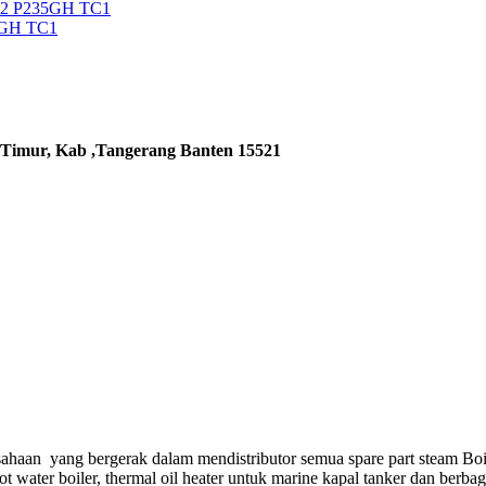
92 P235GH TC1
5GH TC1
 Timur, Kab ,Tangerang Banten 15521
ahaan yang bergerak dalam mendistributor semua spare part steam Boi
hot water boiler, thermal oil heater untuk marine kapal tanker dan berba