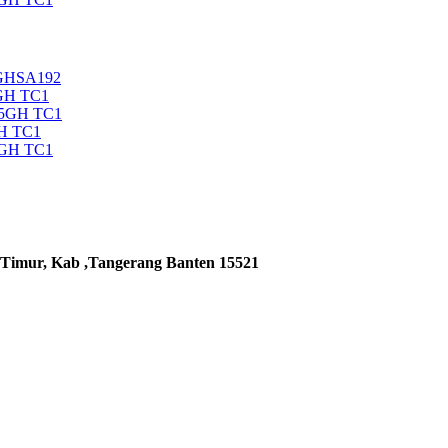
5GHSA192
GH TC1
35GH TC1
H TC1
5GH TC1
 Timur, Kab ,Tangerang Banten 15521