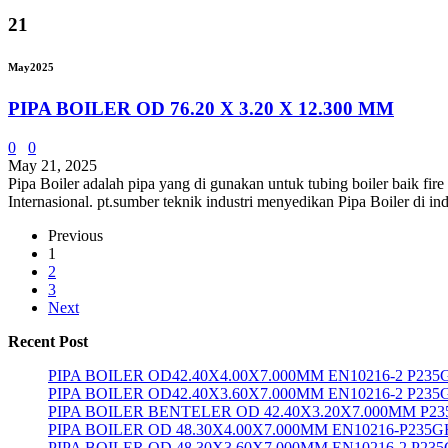
21
May
2025
PIPA BOILER OD 76.20 X 3.20 X 12.300 MM
0
0
May 21, 2025
Pipa Boiler adalah pipa yang di gunakan untuk tubing boiler baik fir
Internasional. pt.sumber teknik industri menyedikan Pipa Boiler di 
Previous
1
2
3
Next
Recent Post
PIPA BOILER OD42.40X4.00X7.000MM EN10216-2 P23
PIPA BOILER OD42.40X3.60X7.000MM EN10216-2 P235
PIPA BOILER BENTELER OD 42.40X3.20X7.000MM P2
PIPA BOILER OD 48.30X4.00X7.000MM EN10216-P235G
PIPA BOILER OD 48.30X3.60X7.000MM EN10216-2 P23