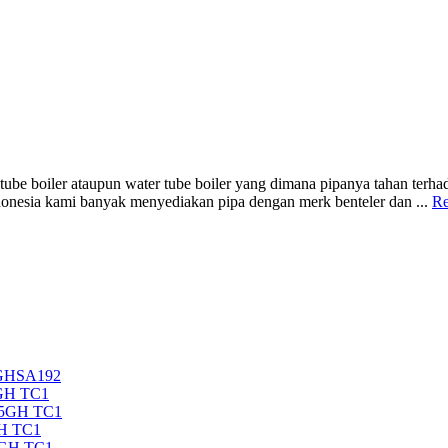
e tube boiler ataupun water tube boiler yang dimana pipanya tahan terh
indonesia kami banyak menyediakan pipa dengan merk benteler dan ...
Re
5GHSA192
GH TC1
35GH TC1
H TC1
5GH TC1