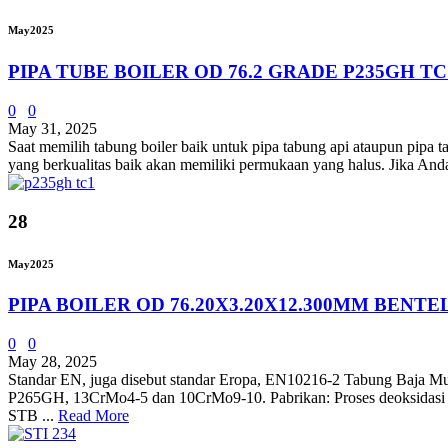
May
2025
PIPA TUBE BOILER OD 76.2 GRADE P235GH TC
0
0
May 31, 2025
Saat memilih tabung boiler baik untuk pipa tabung api ataupun pipa ta
yang berkualitas baik akan memiliki permukaan yang halus. Jika An
28
May
2025
PIPA BOILER OD 76.20X3.20X12.300MM BENTE
0
0
May 28, 2025
Standar EN, juga disebut standar Eropa, EN10216-2 Tabung Baja Mu
P265GH, 13CrMo4-5 dan 10CrMo9-10. Pabrikan: Proses deoksidasi 
STB ...
Read More