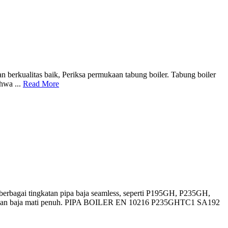
an berkualitas baik, Periksa permukaan tabung boiler. Tabung boiler
hwa ...
Read More
erbagai tingkatan pipa baja seamless, seperti P195GH, P235GH,
gunakan baja mati penuh. PIPA BOILER EN 10216 P235GHTC1 SA192