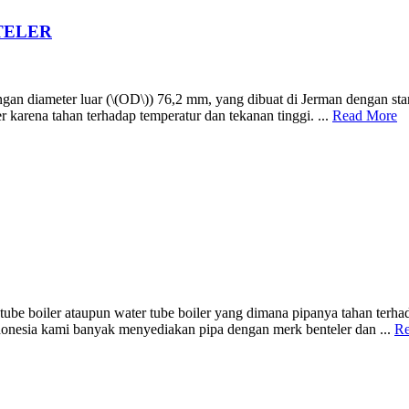
NTELER
engan diameter luar (\(OD\)) 76,2 mm, yang dibuat di Jerman dengan 
r karena tahan terhadap temperatur dan tekanan tinggi. ...
Read More
e tube boiler ataupun water tube boiler yang dimana pipanya tahan terh
indonesia kami banyak menyediakan pipa dengan merk benteler dan ...
Re