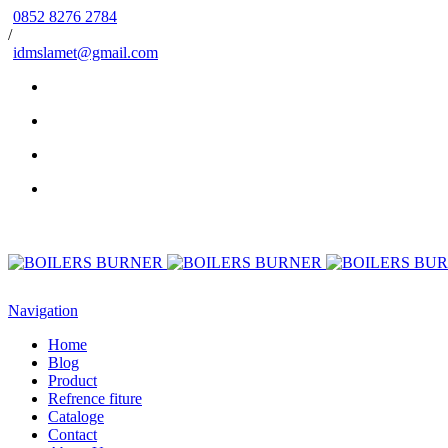
0852 8276 2784
/
idmslamet@gmail.com
Navigation
Home
Blog
Product
Refrence fiture
Cataloge
Contact