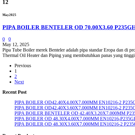
12
May
2025
PIPA BOILER BENTELER OD 70.00X3.60 P235G
0
0
May 12, 2025
Pipa Tube Boiler merek Benteler adalah pipa standar Eropa dan di pro
Thermal Oil Heater dan Piping yang membutuhkan panas yang tinggi.
Previous
1
2
Next
Recent Post
PIPA BOILER OD42.40X4.00X7.000MM EN10216-2 P23
PIPA BOILER OD42.40X3.60X7.000MM EN10216-2 P235
PIPA BOILER BENTELER OD 42.40X3.20X7.000MM P2
PIPA BOILER OD 48.30X4.00X7.000MM EN10216-P235G
PIPA BOILER OD 48.30X3.60X7.000MM EN10216-2 P23