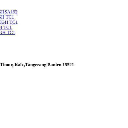
5GHSA192
GH TC1
35GH TC1
H TC1
5GH TC1
 Timur, Kab ,Tangerang Banten 15521