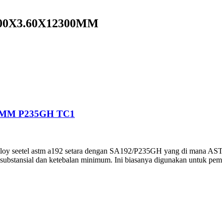
.00X3.60X12300MM
0MM P235GH TC1
 alloy seetel astm a192 setara dengan SA192/P235GH yang di mana A
ubstansial dan ketebalan minimum. Ini biasanya digunakan untuk pemb