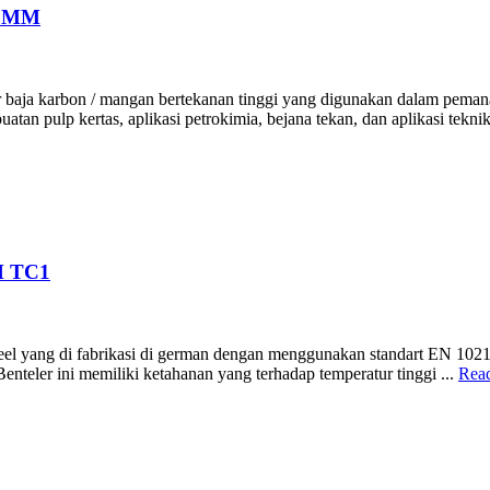
00MM
ja karbon / mangan bertekanan tinggi yang digunakan dalam pemanas su
uatan pulp kertas, aplikasi petrokimia, bejana tekan, dan aplikasi tekn
H TC1
l yang di fabrikasi di german dengan menggunakan standart EN 10216-
enteler ini memiliki ketahanan yang terhadap temperatur tinggi ...
Rea