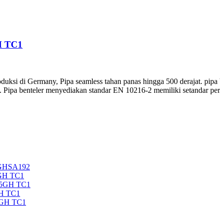
H TC1
duksi di Germany, Pipa seamless tahan panas hingga 500 derajat. pipa 
 Pipa benteler menyediakan standar EN 10216-2 memiliki setandar per
5GHSA192
GH TC1
35GH TC1
H TC1
5GH TC1