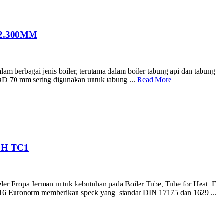
2.300MM
berbagai jenis boiler, terutama dalam boiler tabung api dan tabung air
a OD 70 mm sering digunakan untuk tabung ...
Read More
GH TC1
ler Eropa Jerman untuk kebutuhan pada Boiler Tube, Tube for Heat Ex
216 Euronorm memberikan speck yang standar DIN 17175 dan 1629 ..