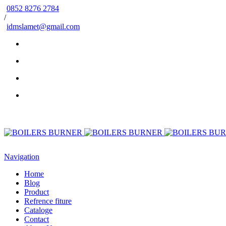
0852 8276 2784
/
idmslamet@gmail.com
Navigation
Home
Blog
Product
Refrence fiture
Cataloge
Contact