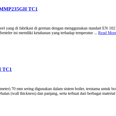
00MMP235GH TC1
el yang di fabrikasi di german dengan menggunakan standart EN 10216
enteler ini memiliki ketahanan yang terhadap temperatur ...
Read Mor
H TC1
 70 mm sering digunakan dalam sistem boiler, terutama untuk boiler ta
alan (wall thickness) dan panjang, serta terbuat dari berbagai material 