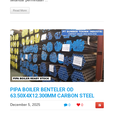
setandar permintaan ...
Read More
PIPA BOILER BENTELER OD
63.50X4X12.300MM CARBON STEEL
December 5, 2025
0
0