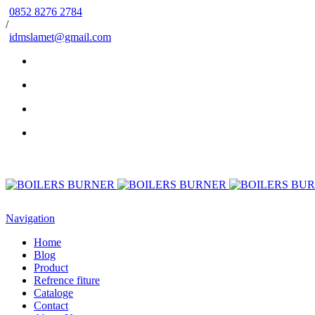
0852 8276 2784
/
idmslamet@gmail.com
Navigation
Home
Blog
Product
Refrence fiture
Cataloge
Contact