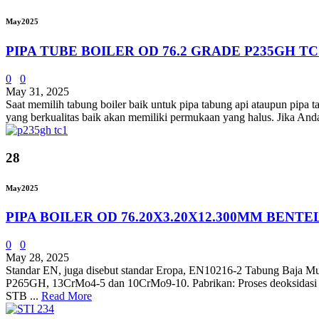
May
2025
PIPA TUBE BOILER OD 76.2 GRADE P235GH TC
0
0
May 31, 2025
Saat memilih tabung boiler baik untuk pipa tabung api ataupun pipa ta
yang berkualitas baik akan memiliki permukaan yang halus. Jika An
28
May
2025
PIPA BOILER OD 76.20X3.20X12.300MM BENTE
0
0
May 28, 2025
Standar EN, juga disebut standar Eropa, EN10216-2 Tabung Baja Mu
P265GH, 13CrMo4-5 dan 10CrMo9-10. Pabrikan: Proses deoksidasi 
STB ...
Read More