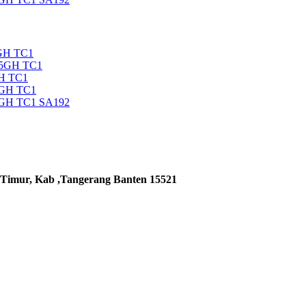
GH TC1
35GH TC1
H TC1
5GH TC1
5GH TC1 SA192
 Timur, Kab ,Tangerang Banten 15521