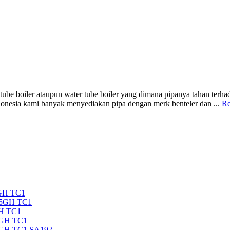
e tube boiler ataupun water tube boiler yang dimana pipanya tahan terh
indonesia kami banyak menyediakan pipa dengan merk benteler dan ...
Re
GH TC1
35GH TC1
H TC1
5GH TC1
5GH TC1 SA192