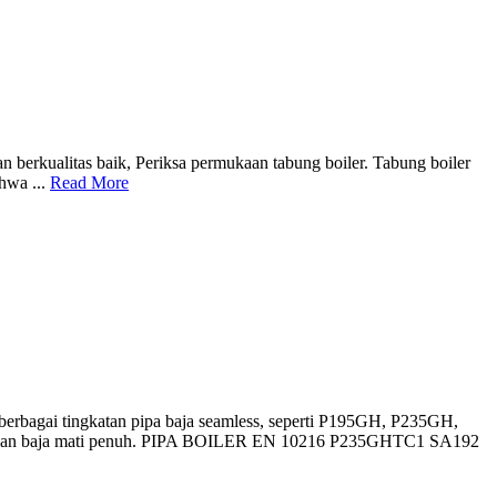
an berkualitas baik, Periksa permukaan tabung boiler. Tabung boiler
hwa ...
Read More
erbagai tingkatan pipa baja seamless, seperti P195GH, P235GH,
gunakan baja mati penuh. PIPA BOILER EN 10216 P235GHTC1 SA192