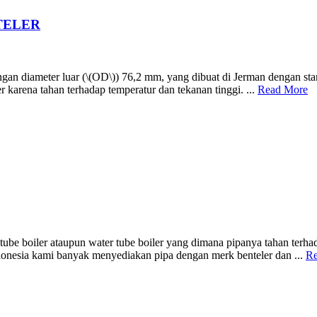
NTELER
engan diameter luar (\(OD\)) 76,2 mm, yang dibuat di Jerman dengan 
r karena tahan terhadap temperatur dan tekanan tinggi. ...
Read More
e tube boiler ataupun water tube boiler yang dimana pipanya tahan terh
indonesia kami banyak menyediakan pipa dengan merk benteler dan ...
Re