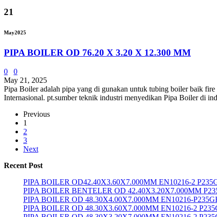
21
May
2025
PIPA BOILER OD 76.20 X 3.20 X 12.300 MM
0
0
May 21, 2025
Pipa Boiler adalah pipa yang di gunakan untuk tubing boiler baik fir
Internasional. pt.sumber teknik industri menyedikan Pipa Boiler di 
Previous
1
2
3
Next
Recent Post
PIPA BOILER OD42.40X3.60X7.000MM EN10216-2 P235
PIPA BOILER BENTELER OD 42.40X3.20X7.000MM P2
PIPA BOILER OD 48.30X4.00X7.000MM EN10216-P235G
PIPA BOILER OD 48.30X3.60X7.000MM EN10216-2 P23
PIPA BOILER OD 48.30X3.20X7.000MM EN10216-2 P23