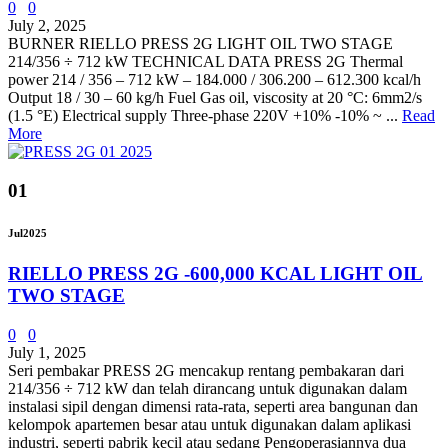
0
0
July 2, 2025
BURNER RIELLO PRESS 2G LIGHT OIL TWO STAGE
214/356 ÷ 712 kW TECHNICAL DATA PRESS 2G Thermal
power 214 / 356 – 712 kW – 184.000 / 306.200 – 612.300 kcal/h
Output 18 / 30 – 60 kg/h Fuel Gas oil, viscosity at 20 °C: 6mm2/s
(1.5 °E) Electrical supply Three-phase 220V +10% -10% ~ ...
Read
More
01
Jul
2025
RIELLO PRESS 2G -600,000 KCAL LIGHT OIL
TWO STAGE
0
0
July 1, 2025
Seri pembakar PRESS 2G mencakup rentang pembakaran dari
214/356 ÷ 712 kW dan telah dirancang untuk digunakan dalam
instalasi sipil dengan dimensi rata-rata, seperti area bangunan dan
kelompok apartemen besar atau untuk digunakan dalam aplikasi
industri, seperti pabrik kecil atau sedang Pengoperasiannya dua