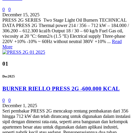
0
0
December 15, 2025
PRESS 2G SERIES Two Stage Light Oil Burners TECHNICAL
DATA PRESS 2G Thermal power 214 / 356 – 712 kW – 184.000 /
306.200 – 612.300 kcal/h Output 18 / 30 – 60 kg/h Fuel Gas oil,
viscosity at 20 °C: 6mm2/s (1.5 °E) Electrical supply Three-phase
220V +10% -10% ~ 60Hz without neutral 380V +10% ...
Read
More
01
Dec
2025
BURNER RIELLO PRESS 2G -600.000 KCAL
0
0
December 1, 2025
Seri pembakar PRESS 2G mencakup rentang pembakaran dari 356
hingga 712 kW dan telah dirancang untuk digunakan dalam instalasi
sipil dengan dimensi rata-rata, seperti area bangunan dan kelompok
apartemen besar atau untuk digunakan dalam aplikasi industri,
seperti pabrik kecil atau sedang. Pengoperasiannya dua tahap