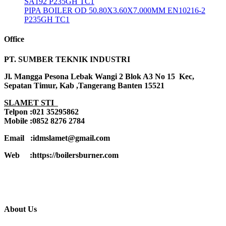
SA192 P235GH TC1
PIPA BOILER OD 50.80X3.60X7.000MM EN10216-2
P235GH TC1
Office
PT. SUMBER TEKNIK INDUSTRI
Jl. Mangga Pesona Lebak Wangi 2 Blok A3 No 15 Kec,
Sepatan Timur, Kab ,Tangerang Banten 15521
SLAMET STI
Telpon :021 35295862
Mobile :0852 8276 2784
Email :idmslamet@gmail.com
Web :https://boilersburner.com
About Us