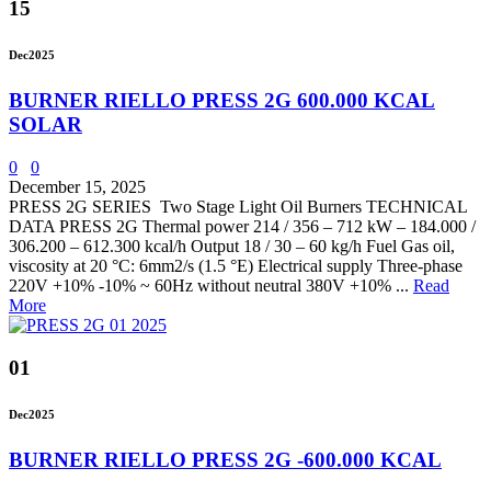
15
Dec
2025
BURNER RIELLO PRESS 2G 600.000 KCAL
SOLAR
0
0
December 15, 2025
PRESS 2G SERIES Two Stage Light Oil Burners TECHNICAL
DATA PRESS 2G Thermal power 214 / 356 – 712 kW – 184.000 /
306.200 – 612.300 kcal/h Output 18 / 30 – 60 kg/h Fuel Gas oil,
viscosity at 20 °C: 6mm2/s (1.5 °E) Electrical supply Three-phase
220V +10% -10% ~ 60Hz without neutral 380V +10% ...
Read
More
01
Dec
2025
BURNER RIELLO PRESS 2G -600.000 KCAL