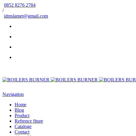
0852 8276 2784
/
idmslamet@gmail.com
Navigation
Home
Blog
Product
Refrence fiture
Cataloge
Contact