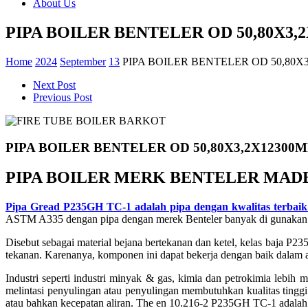
About Us
PIPA BOILER BENTELER OD 50,80X3,2
Home
2024
September
13
PIPA BOILER BENTELER OD 50,80X3
Next Post
Previous Post
PIPA BOILER BENTELER OD 50,80X3,2X12300M
PIPA BOILER MERK BENTELER MAD
Pipa Gread P235GH TC-1 adalah pipa dengan kwalitas terbaik
ASTM A335 dengan pipa dengan merek Benteler banyak di gunakan dala
Disebut sebagai material bejana bertekanan dan ketel, kelas baja P2
tekanan. Karenanya, komponen ini dapat bekerja dengan baik dalam a
Industri seperti industri minyak & gas, kimia dan petrokimia lebih
melintasi penyulingan atau penyulingan membutuhkan kualitas ting
atau bahkan kecepatan aliran. The en 10.216-2 P235GH TC-1 adalah 