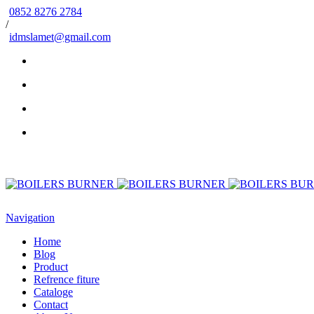
0852 8276 2784
/
idmslamet@gmail.com
Navigation
Home
Blog
Product
Refrence fiture
Cataloge
Contact