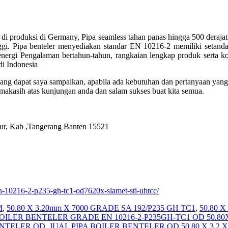
di produksi di Germany, Pipa seamless tahan panas hingga 500 derajat.
gi. Pipa benteler menyediakan standar EN 10216-2 memiliki setand
nergi Pengalaman bertahun-tahun, rangkaian lengkap produk serta k
di Indonesia
er yang dapat saya sampaikan, apabila ada kebutuhan dan pertanyaan y
rimakasih atas kunjungan anda dan salam sukses buat kita semua.
ur, Kab ,Tangerang Banten 15521
en-10216-2-p235-gh-tc1-od7620x-slamet-sti-uhtcc/
M
,
50.80 X 3.20mm X 7000 GRADE SA 192/P235 GH TC1
,
50.80 
BOILER BENTELER GRADE EN 10216-2-P235GH-TC1 OD 50.8
ENTELER OD
,
JUAL PIPA BOILER BENTELER OD 50.80 X 3.