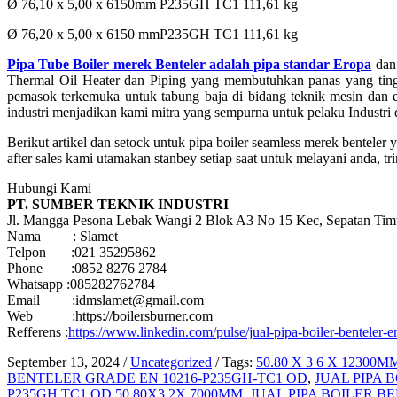
Ø 76,10 x 5,00 x 6150mm P235GH TC1 111,61 kg
Ø 76,20 x 5,00 x 6150 mmP235GH TC1 111,61 kg
Pipa Tube Boiler merek Benteler adalah pipa standar Eropa
dan 
Thermal Oil Heater dan Piping yang membutuhkan panas yang ting
pemasok terkemuka untuk tabung baja di bidang teknik mesin dan e
industri menjadikan kami mitra yang sempurna untuk pelaku Industri 
Berikut artikel dan setock untuk pipa boiler seamless merek bentel
after sales kami utamakan stanbey setiap saat untuk melayani anda, t
Hubungi Kami
PT. SUMBER TEKNIK INDUSTRI
Jl. Mangga Pesona Lebak Wangi 2 Blok A3 No 15 Kec, Sepatan Tim
Nama : Slamet
Telpon :021 35295862
Phone :0852 8276 2784
Whatsapp :085282762784
Email :idmslamet@gmail.com
Web :https://boilersburner.com
Refferens :
https://www.linkedin.com/pulse/jual-pipa-boiler-benteler-
September 13, 2024
/
Uncategorized
/
Tags:
50.80 X 3 6 X 12300M
BENTELER GRADE EN 10216-P235GH-TC1 OD
,
JUAL PIPA 
P235GH TC1 OD 50.80X3 2X 7000MM
,
JUAL PIPA BOILER B