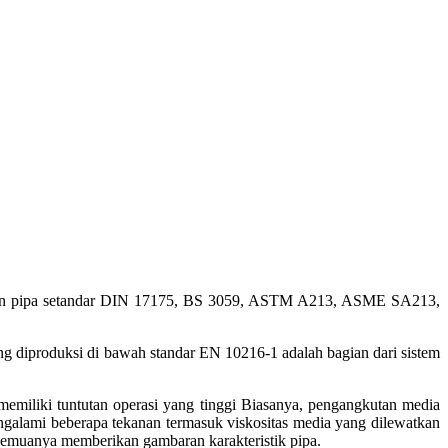
M
gan pipa setandar DIN 17175, BS 3059, ASTM A213, ASME SA213,
ang diproduksi di bawah standar EN 10216-1 adalah bagian dari sistem
 memiliki tuntutan operasi yang tinggi Biasanya, pengangkutan media
galami beberapa tekanan termasuk viskositas media yang dilewatkan
 semuanya memberikan gambaran karakteristik pipa.