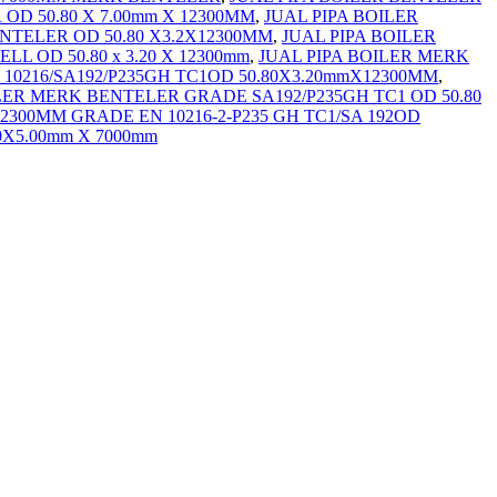
OD 50.80 X 7.00mm X 12300MM
,
JUAL PIPA BOILER
ENTELER OD 50.80 X3.2X12300MM
,
JUAL PIPA BOILER
L OD 50.80 x 3.20 X 12300mm
,
JUAL PIPA BOILER MERK
10216/SA192/P235GH TC1OD 50.80X3.20mmX12300MM
,
LER MERK BENTELER GRADE SA192/P235GH TC1 OD 50.80
12300MM GRADE EN 10216-2-P235 GH TC1/SA 192OD
0X5.00mm X 7000mm