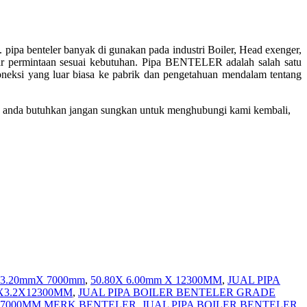
 pipa benteler banyak di gunakan pada industri Boiler, Head exenger,
ar permintaan sesuai kebutuhan. Pipa BENTELER adalah salah satu
oneksi yang luar biasa ke pabrik dan pengetahuan mendalam tentang
ang anda butuhkan jangan sungkan untuk menghubungi kami kembali,
X 3.20mmX 7000mm
,
50.80X 6.00mm X 12300MM
,
JUAL PIPA
0X3.2X12300MM
,
JUAL PIPA BOILER BENTELER GRADE
2 X7000MM MERK BENTELER
,
JUAL PIPA BOILER BENTELER