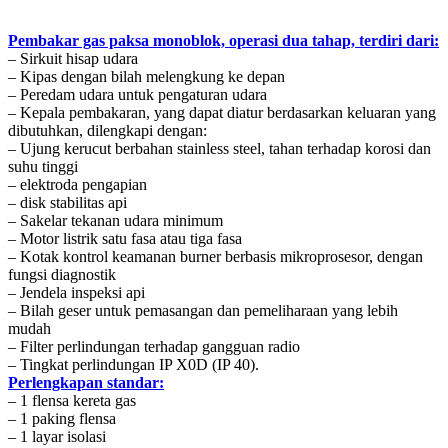
Pembakar gas paksa monoblok, operasi dua tahap, terdiri dari:
– Sirkuit hisap udara
– Kipas dengan bilah melengkung ke depan
– Peredam udara untuk pengaturan udara
– Kepala pembakaran, yang dapat diatur berdasarkan keluaran yang
dibutuhkan, dilengkapi dengan:
– Ujung kerucut berbahan stainless steel, tahan terhadap korosi dan
suhu tinggi
– elektroda pengapian
– disk stabilitas api
– Sakelar tekanan udara minimum
– Motor listrik satu fasa atau tiga fasa
– Kotak kontrol keamanan burner berbasis mikroprosesor, dengan
fungsi diagnostik
– Jendela inspeksi api
– Bilah geser untuk pemasangan dan pemeliharaan yang lebih
mudah
– Filter perlindungan terhadap gangguan radio
– Tingkat perlindungan IP X0D (IP 40).
Perlengkapan standar:
– 1 flensa kereta gas
– 1 paking flensa
– 1 layar isolasi