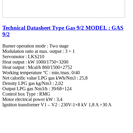
Technical Datasheet Type Gas 9/2 MODEL : GAS
9/2
Burner operation mode : Two stage
Modulation ratio at max. output : 3 ÷ 1
Servomotor : LKS210
Heat output : kW 1000/1750÷3200
Heat output : Mcal/h 860/1500÷2752
Working temperature °C : min./max. 0/40
Net calorific value LPG gas kWh/Nm3 : 25,8
Density LPG gas kg/Nm3 : 2,02
Output LPG gas Nm3/h : 39/68÷124
Control box Type : RMG
Motor electrical power kW : 3,4
Ignition transformer V1 – V2 : 230V-1×8 kV 1,8 A ÷30 A