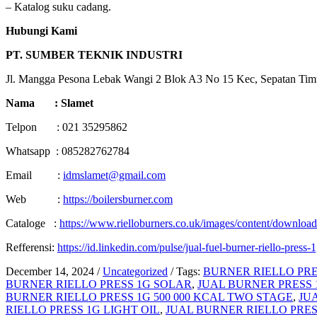
– Katalog suku cadang.
Hubungi Kami
PT. SUMBER TEKNIK INDUSTRI
Jl. Mangga Pesona Lebak Wangi 2 Blok A3 No 15 Kec, Sepatan Tim
Nama : Slamet
Telpon : 021 35295862
Whatsapp : 085282762784
Email :
idmslamet@gmail.com
Web :
https://boilersburner.com
Cataloge :
https://www.rielloburners.co.uk/images/content/downl
Refferensi:
https://id.linkedin.com/pulse/jual-fuel-burner-riello-press-1
December 14, 2024
/
Uncategorized
/
Tags:
BURNER RIELLO PRES
BURNER RIELLO PRESS 1G SOLAR
,
JUAL BURNER PRESS
BURNER RIELLO PRESS 1G 500 000 KCAL TWO STAGE
,
JU
RIELLO PRESS 1G LIGHT OIL
,
JUAL BURNER RIELLO PRE