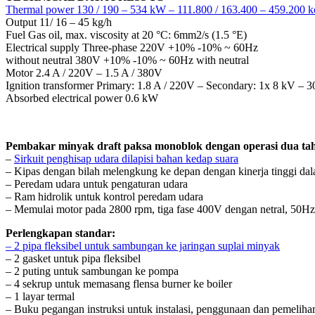
Thermal power 130 / 190 – 534 kW – 111.800 / 163.400 – 459.200 k
Output 11/ 16 – 45 kg/h
Fuel Gas oil, max. viscosity at 20 °C: 6mm2/s (1.5 °E)
Electrical supply Three-phase 220V +10% -10% ~ 60Hz
without neutral 380V +10% -10% ~ 60Hz with neutral
Motor 2.4 A / 220V – 1.5 A / 380V
Ignition transformer Primary: 1.8 A / 220V – Secondary: 1x 8 kV – 
Absorbed electrical power 0.6 kW
Pembakar minyak draft paksa monoblok dengan operasi dua tahap
–
Sirkuit penghisap udara dilapisi bahan kedap suara
– Kipas dengan bilah melengkung ke depan dengan kinerja tinggi dal
– Peredam udara untuk pengaturan udara
– Ram hidrolik untuk kontrol peredam udara
– Memulai motor pada 2800 rpm, tiga fase 400V dengan netral, 50
Perlengkapan standar:
– 2 pipa fleksibel untuk sambungan ke jaringan suplai minyak
– 2 gasket untuk pipa fleksibel
– 2 puting untuk sambungan ke pompa
– 4 sekrup untuk memasang flensa burner ke boiler
– 1 layar termal
– Buku pegangan instruksi untuk instalasi, penggunaan dan pemeliha