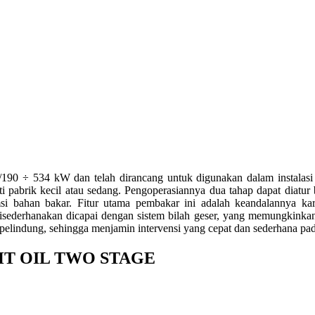
 ÷ 534 kW dan telah dirancang untuk digunakan dalam instalasi si
rti pabrik kecil atau sedang. Pengoperasiannya dua tahap dapat diat
 bahan bakar. Fitur utama pembakar ini adalah keandalannya ka
 disederhanakan dicapai dengan sistem bilah geser, yang memungkink
pelindung, sehingga menjamin intervensi yang cepat dan sederhana p
HT OIL TWO STAGE