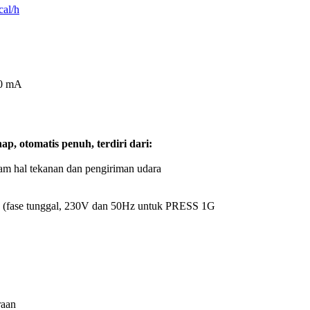
cal/h
30 mA
, otomatis penuh, terdiri dari:
am hal tekanan dan pengiriman udara
Hz (fase tunggal, 230V dan 50Hz untuk PRESS 1G
raan