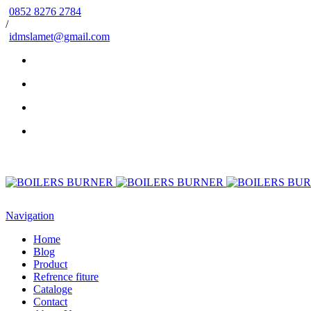
0852 8276 2784
/
idmslamet@gmail.com
Navigation
Home
Blog
Product
Refrence fiture
Cataloge
Contact