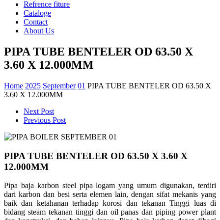
Refrence fiture
Cataloge
Contact
About Us
PIPA TUBE BENTELER OD 63.50 X
3.60 X 12.000MM
Home
2025
September
01
PIPA TUBE BENTELER OD 63.50 X
3.60 X 12.000MM
Next Post
Previous Post
PIPA TUBE BENTELER OD 63.50 X 3.60 X
12.000MM
Pipa
baja
karbon
steel pipa
logam
yang
umum
digunakan
,
terdiri
dari
karbon
dan
besi
serta
elemen
lain,
dengan
sifat
mekanis
yang
baik
dan
ketahanan
terhadap
korosi dan
tekanan
Tinggi
luas
di
bidang
steam
tekanan
tinggi dan oil panas dan piping power plant