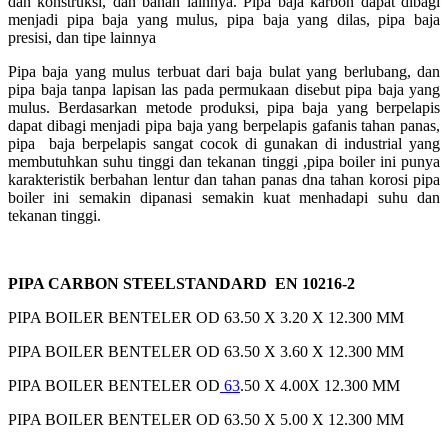
dan
konstruksi
, dan
bahan
lainnya
. Pipa
baja
karbon
dapat
dibagi
menjadi
pipa
baja
yang
mulus
, pipa
baja
yang
dilas
, pipa
baja
presisi
, dan
tipe
lainnya
Pipa
baja
yang
mulus
terbuat
dari
baja
bulat
yang
berlubang
, dan
pipa
baja
tanpa
lapisan
las pada
permukaan
disebut
pipa
baja
yang
mulus
.
Berdasarkan
metode
produksi
, pipa
baja
yang
berpelapis
dapat
dibagi
menjadi
pipa
baja
yang
berpelapis
gafanis tahan
panas
,
pipa
baja
berpelapis
sangat cocok di gunakan di industrial yang
membutuhkan suhu tinggi dan tekanan tinggi ,pipa boiler ini punya
karakteristik berbahan lentur dan tahan panas dna tahan korosi pipa
boiler ini semakin dipanasi semakin kuat menhadapi suhu dan
tekanan tinggi.
PIPA CARBON STEELSTANDARD EN 10216-2
PIPA BOILER BENTELER OD 63.50 X 3.20 X 12.300 MM
PIPA BOILER BENTELER OD 63.50 X 3.60 X 12.300 MM
PIPA BOILER BENTELER OD
63
.50 X 4.00X 12.300 MM
PIPA BOILER BENTELER OD 63.50 X 5.00 X 12.300 MM